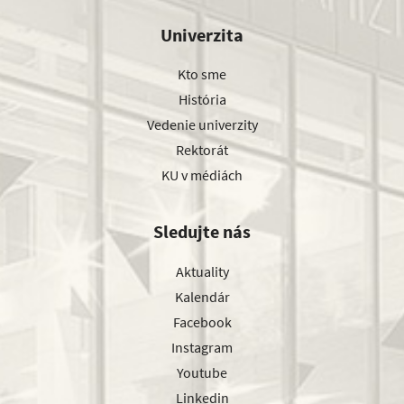
Univerzita
Kto sme
História
Vedenie univerzity
Rektorát
KU v médiách
Sledujte nás
Aktuality
Kalendár
Facebook
Instagram
Youtube
Linkedin