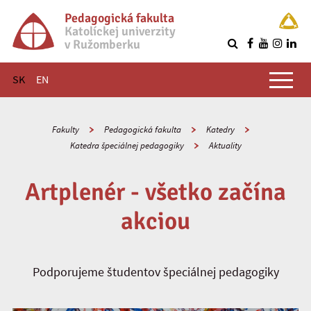
Pedagogická fakulta
Katolíckej univerzity
v Ružomberku
R
Hlavné menu
SK
EN
Fakulty
Pedagogická fakulta
Katedry
Katedra špeciálnej pedagogiky
Aktuality
Artplenér - všetko začína
akciou
Podporujeme študentov špeciálnej pedagogiky