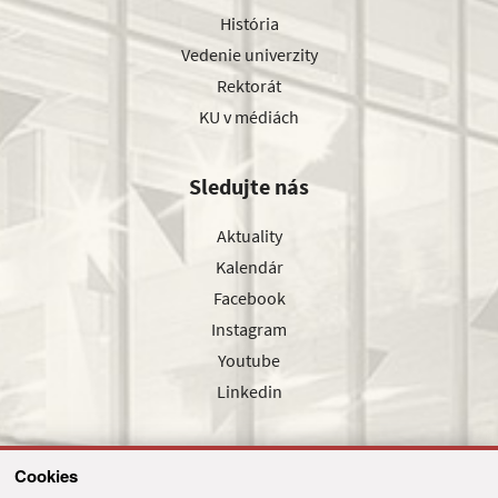
História
Vedenie univerzity
Rektorát
KU v médiách
Sledujte nás
Aktuality
Kalendár
Facebook
Instagram
Youtube
Linkedin
Cookies
Sledujte nás cez náš pravidelný newsletter