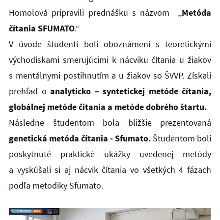
Homolová pripravili prednášku s názvom
,,
Metóda
čítania SFUMATO
.“
V úvode študenti boli oboznámení s teoretickými
východiskami smerujúcimi k nácviku čítania u žiakov
s mentálnymi postihnutím a u žiakov so ŠVVP. Získali
prehľad o
analyticko – syntetickej metóde čítania,
globálnej metóde čítania a metóde dobrého štartu.
Následne študentom bola bližšie
prezentovaná
genetická metóda čítania - Sfumato.
Študentom boli
poskytnuté praktické ukážky uvedenej metódy
a vyskúšali si aj nácvik čítania vo všetkých 4 fázach
podľa metodiky Sfumato.