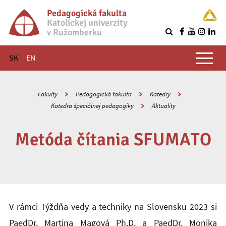
Pedagogická fakulta
Katolíckej univerzity
v Ružomberku
R
Hlavné menu
SK
EN
Fakulty
Pedagogická fakulta
Katedry
Katedra špeciálnej pedagogiky
Aktuality
Metóda čítania SFUMATO
V rámci Týždňa vedy a techniky na Slovensku 2023 si
PaedDr. Martina Magová Ph.D. a PaedDr. Monika