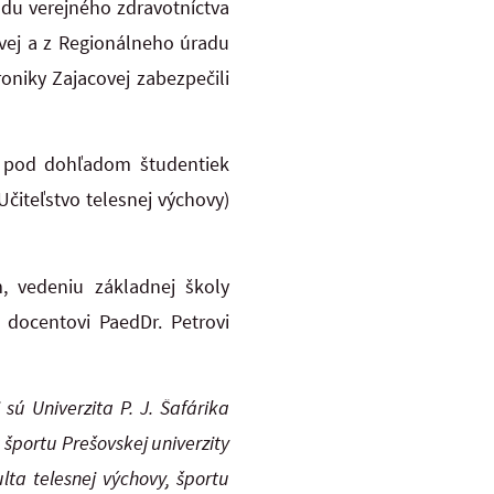
adu verejného zdravotníctva
ovej a z Regionálneho úradu
oniky Zajacovej zabezpečili
be pod dohľadom študentiek
čiteľstvo telesnej výchovy)
, vedeniu základnej školy
 docentovi PaedDr. Petrovi
 sú Univerzita P. J. Šafárika
športu Prešovskej univerzity
lta telesnej výchovy, športu