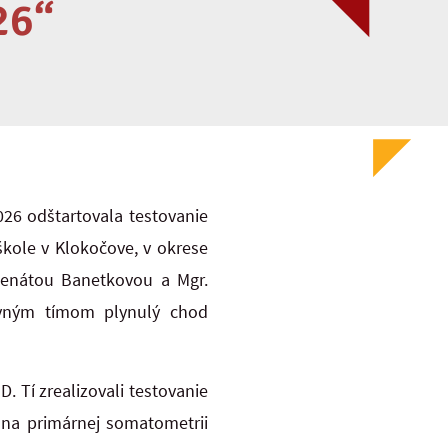
26“
026 odštartovala testovanie
škole v Klokočove, v okrese
Renátou Banetkovou a
Mgr.
covným tímom plynulý chod
. Tí zrealizovali testovanie
i na primárnej somatometrii