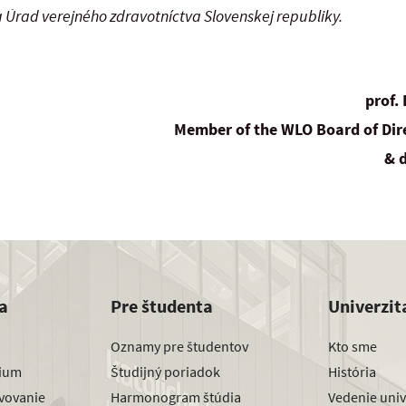
 a Úrad verejného zdravotníctva Slovenskej republiky.
prof.
Member of the WLO Board of Dir
& d
a
Pre študenta
Univerzit
Oznamy pre študentov
Kto sme
dium
Študijný poriadok
História
avovanie
Harmonogram štúdia
Vedenie univ