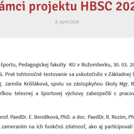
rámci projektu HBSC 20
9. apríl 2026
 športu, Pedagogickej fakulty KU v Ružomberku, 30. 03. 2
. Prvé tohtoročné testovanie sa uskutočnilo v Základnej 
g. Jarmila Krišťáková,
spolu so zástupkyňou školy
Mgr. 
teľkou telesnej a športovej výchovy zabezpečili s pra
rof. PaedDr. E. Bendíková, PhD. a doc. PaedDr. R. Rozim, PhD
o zameraním na ich funkčnú zdatnosť, ako aj participoval