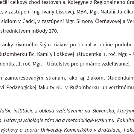
ečili celkový chod testovania. Kolegyne z Regionálneho úr
 v zastúpení Ing. Ivany Lissovej, MBA, Mgr. Natálii Jurčík
 sídlom v Čadci, v zastúpení Mgr. Simony Čierňavovej a Ver
rostredníctvom InBody 270.
stránky životného štýlu žiakov prebiehal v online podo
Ružomberku Bc. Kamily Lóškovej (študentka 1. roč. Mgr. – U
udentka, 1. roč. Mgr. – Učiteľstvo pre primárne vzdelávanie).
m zainteresovaným stranám, ako aj žiakom, študentkám
vi Pedagogickej fakulty KU v Ružomberku univerzitnému
alšie inštitúcie z oblasti vzdelávania na Slovensku, ktorými
ta, Ústav psychológie zdravia a metodológie výskumu, Fakulta 
 výchovy a športu Univerzity Komenského v Bratislave, Faku