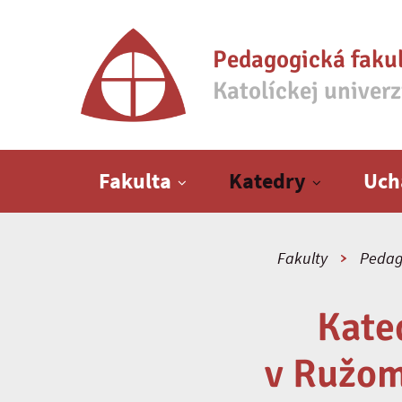
Pedagogická faku
Katolíckej univer
Hlavné menu
Fakulta
Katedry
Uch
Fakulty
Pedag
Kate
v Ružom