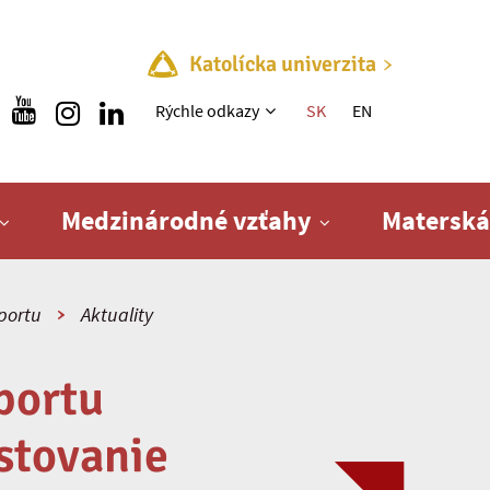
Katolícka univerzita
Rýchle menu
Rýchle odkazy
SK
EN
Medzinárodné vzťahy
Materská
športu
Aktuality
portu
stovanie