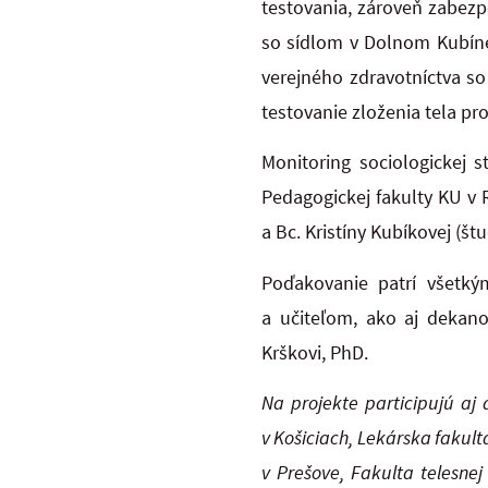
testovania, zároveň zabezp
so sídlom v Dolnom Kubíne,
verejného zdravotníctva so
testovanie zloženia tela p
Monitoring sociologickej 
Pedagogickej fakulty KU v 
a Bc. Kristíny Kubíkovej (št
Poďakovanie patrí všetký
a učiteľom, ako aj dekano
Krškovi, PhD.
Na projekte participujú aj ď
v Košiciach, Lekárska fakul
v Prešove, Fakulta telesnej