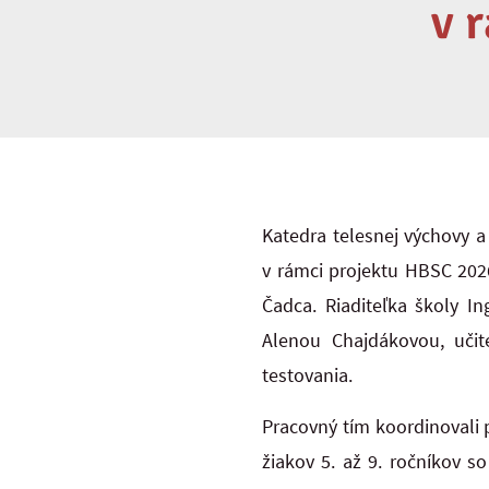
v 
Katedra telesnej výchovy a
v rámci projektu HBSC 2026
Čadca. Riaditeľka školy
In
Alenou Chajdákovou
, uči
testovania.
Pracovný tím koordinovali p
žiakov 5. až 9. ročníkov s