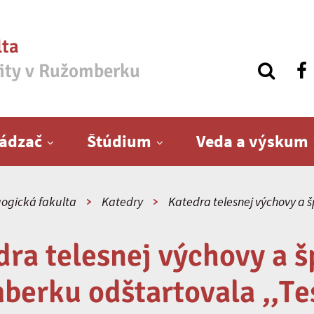
lta
zity v Ružomberku
ádzač
Štúdium
Veda a výskum
ogická fakulta
Katedry
Katedra telesnej výchovy a 
dra telesnej výchovy a š
berku odštartovala ,,Te