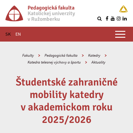
Pedagogická fakulta
Katolíckej univerzity
v Ružomberku
R
Hlavné menu
SK
EN
Fakulty
Pedagogická fakulta
Katedry
Katedra telesnej výchovy a športu
Aktuality
Študentské zahraničné
mobility katedry
v akademickom roku
2025/2026