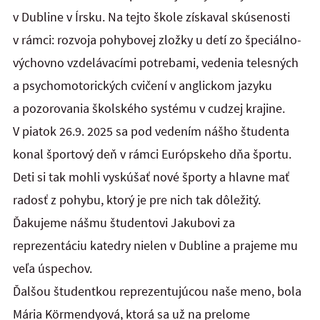
v Dubline v Írsku. Na tejto škole získaval skúsenosti
v rámci: rozvoja pohybovej zložky u detí zo špeciálno-
výchovno vzdelávacími potrebami, vedenia telesných
a psychomotorických cvičení v anglickom jazyku
a pozorovania školského systému v cudzej krajine.
V piatok 26.9. 2025 sa pod vedením nášho študenta
konal športový deň v rámci Európskeho dňa športu.
Deti si tak mohli vyskúšať nové športy a hlavne mať
radosť z pohybu, ktorý je pre nich tak dôležitý.
Ďakujeme nášmu študentovi Jakubovi za
reprezentáciu katedry nielen v Dubline a prajeme mu
veľa úspechov.
Ďalšou študentkou reprezentujúcou naše meno, bola
Mária Körmendyová, ktorá sa už na prelome