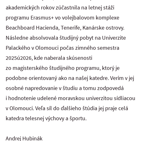
akademických rokov zúčastnila na letnej stáži
programu Erasmus+ vo volejbalovom komplexe
Beachboard Hacienda, Tenerife, Kanárske ostrovy.
Následne absolvovala študijný pobyt na Univerzite
Palackého v Olomouci počas zimného semestra
2025ú2026, kde naberala skúsenosti
zo magisterského študijného programu, ktorý je
podobne orientovaný ako na našej katedre. Verím v jej
osobné napredovanie v študiu a tomu zodpovedá
i hodnotenie udelené moravskou univerzitou sídliacou
v Olomouci. Veľa síl do ďalšieho štúdia jej praje celá
katedra telesnej výchovy a športu.
Andrej Hubinák