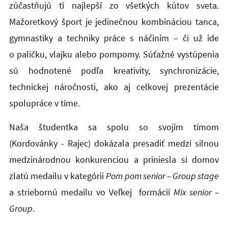
zúčastňujú tí najlepší zo všetkých kútov sveta.
Mažoretkový šport je jedinečnou kombináciou tanca,
gymnastiky a techniky práce s náčiním – či už ide
o paličku, vlajku alebo pompomy. Súťažné vystúpenia
sú hodnotené podľa kreativity, synchronizácie,
technickej náročnosti, ako aj celkovej prezentácie
spolupráce v tíme.
Naša študentka sa spolu so svojím tímom
(Kordovánky - Rajec) dokázala presadiť medzi silnou
medzinárodnou konkurenciou a priniesla si domov
zlatú medailu v kategórii
Pom pom senior – Group stage
a striebornú medailu vo Veľkej formácií
Mix senior –
Group
.