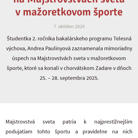
v mažoretkovom športe
7. október 2025
Študentka 2. ročníka bakalárskeho programu Telesná
výchova, Andrea Paulinyová zaznamenala mimoriadny
úspech na Majstrovstvách sveta v mažoretkovom
športe, ktoré sa konali v chorvátskom Zadare v dňoch
25. – 28. septembra 2025.
Majstrovstvá sveta patria k najprestížnejším
podujatiam tohto športu a pravidelne na nich