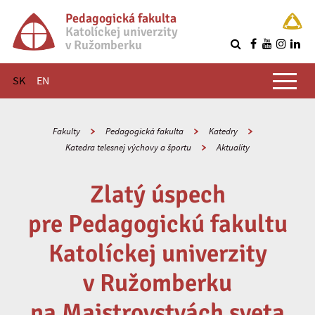
Pedagogická fakulta
Katolíckej univerzity
v Ružomberku
R
Hlavné menu
SK
EN
Fakulty
Pedagogická fakulta
Katedry
Katedra telesnej výchovy a športu
Aktuality
Zlatý úspech
pre Pedagogickú fakultu
Katolíckej univerzity
v Ružomberku
na Majstrovstvách sveta