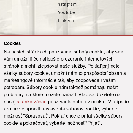
Instagram
Youtube
Linkedin
Cookies
Sledujte nás cez náš pravidelný newsletter
Na našich stránkach používame súbory cookie, aby sme
vám umožnili čo najlepšie prezeranie internetových
stránok a mohli zlepšovať naše služby. Pokiaľ prijmete
všetky súbory cookie, umožní nám to prispôsobiť obsah a
marketingové informácie tak, aby zodpovedali vašim
Odoslať
potrebám. Súbory cookie nám taktiež pomáhajú riešiť
problémy, na ktoré môžete naraziť. Viac sa dozviete na
našej
stránke zásad
používania súborov cookie. V prípade
© 2021-2026 ku.sk. Všetky práva vyhradené.
|
Ochrana osobných údajov
|
ak chcete upraviť nastavenia súborov cookie, vyberte
Vyhlásenie o prístupnosti
|
Admin
možnosť "Spravovať". Pokiaľ chcete prijať všetky súbory
This site is protected by reCAPTCHA and the Google
Privacy Policy
and
Terms of
cookie a pokračovať, vyberte možnosť "Prijať".
Service
apply.
Tvorba stránky WebCreators.sk
|
Webhosting
-
HostCreators