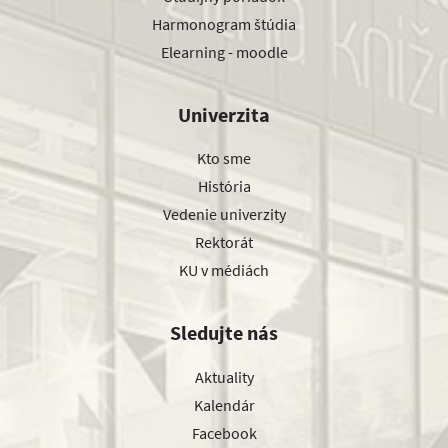
Harmonogram štúdia
Elearning - moodle
Univerzita
Kto sme
História
Vedenie univerzity
Rektorát
KU v médiách
Sledujte nás
Aktuality
Kalendár
Facebook