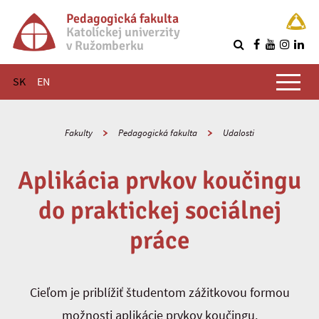
Pedagogická fakulta
Katolíckej univerzity
v Ružomberku
R
Hlavné menu
SK
EN
Fakulty
Pedagogická fakulta
Udalosti
Aplikácia prvkov koučingu
do praktickej sociálnej
práce
Cieľom je priblížiť študentom zážitkovou formou
možnosti aplikácie prvkov koučingu.