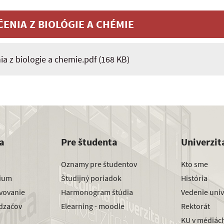
ENIA Z BIOLÓGIE A CHÉMIE
ia z biologie a chemie.pdf
(168 KB)
a
Pre študenta
Univerzit
Oznamy pre študentov
Kto sme
dium
Študijný poriadok
História
avovanie
Harmonogram štúdia
Vedenie univ
dzačov
Elearning - moodle
Rektorát
KU v médiác