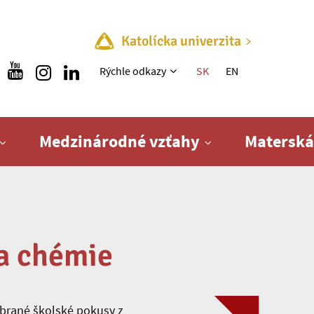
Katolícka univerzita
Rýchle menu
Rýchle odkazy
SK
EN
Medzinárodné vzťahy
Materská
 a chémie
ybrané školské pokusy z