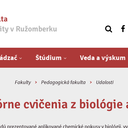
lta
zity v Ružomberku
ádzač
Štúdium
Veda a výskum
Fakulty
Pedagogická fakulta
Udalosti
rne cvičenia z biológie
dú prezentované aplikované chemické pokusy v biológii, v