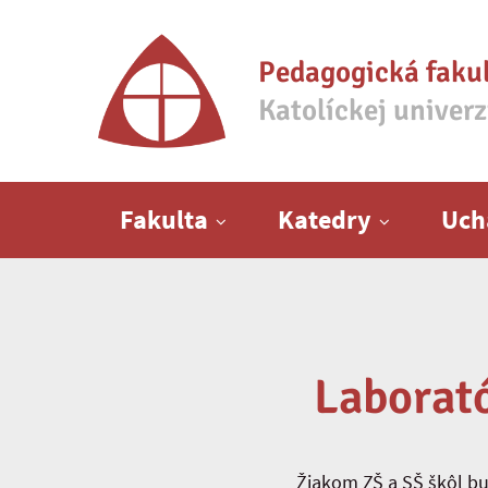
Pedagogická faku
Katolíckej univer
Hlavné menu
Fakulta
Katedry
Uch
Laborató
Žiakom ZŠ a SŠ škôl bu