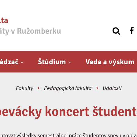
lta
zity v Ružomberku
ádzač
Štúdium
Veda a výskum
Fakulty
Pedagogická fakulta
Udalosti
evácky koncert študen
tovať výsledky semestrálnej práce študentov spevu v obla