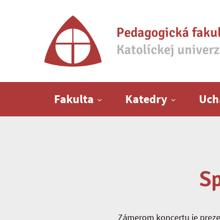
Pedagogická faku
Katolíckej univer
Hlavné menu
Fakulta
Katedry
Uch
Sp
Zámerom koncertu je prezen