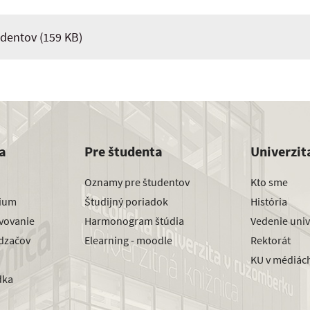
udentov
(159 KB)
a
Pre študenta
Univerzit
Oznamy pre študentov
Kto sme
dium
Študijný poriadok
História
avovanie
Harmonogram štúdia
Vedenie univ
dzačov
Elearning - moodle
Rektorát
KU v médiác
dka