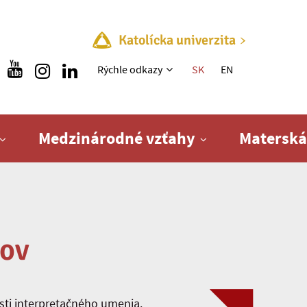
Katolícka univerzita
Rýchle menu
Rýchle odkazy
SK
EN
Medzinárodné vzťahy
Materská
tov
sti interpretačného umenia.