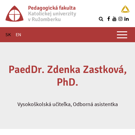
Pedagogická fakulta
Katolíckej univerzity
v Ružomberku
R
Hlavné menu
SK
EN
PaedDr. Zdenka Zastková,
PhD.
Vysokoškolská učiteľka, Odborná asistentka