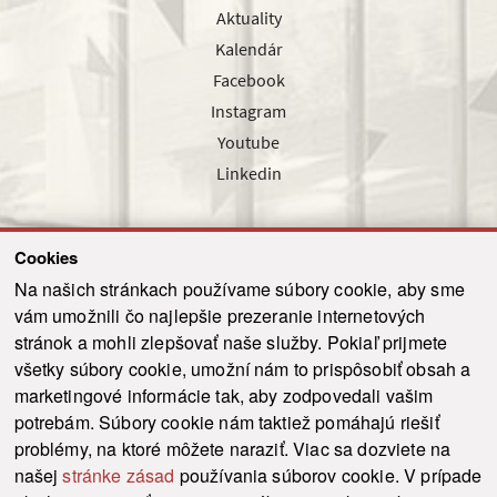
Aktuality
Kalendár
Facebook
Instagram
Youtube
Linkedin
Cookies
Sledujte nás cez náš pravidelný newsletter
Na našich stránkach používame súbory cookie, aby sme
vám umožnili čo najlepšie prezeranie internetových
stránok a mohli zlepšovať naše služby. Pokiaľ prijmete
všetky súbory cookie, umožní nám to prispôsobiť obsah a
marketingové informácie tak, aby zodpovedali vašim
Odoslať
potrebám. Súbory cookie nám taktiež pomáhajú riešiť
problémy, na ktoré môžete naraziť. Viac sa dozviete na
našej
stránke zásad
používania súborov cookie. V prípade
© 2021-2026 ku.sk. Všetky práva vyhradené.
|
Ochrana osobných údajov
|