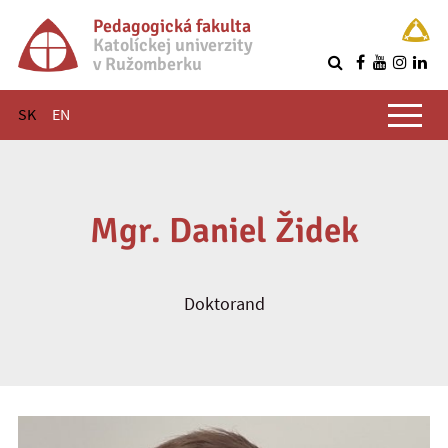
Pedagogická fakulta
Katolíckej univerzity
v Ružomberku
R
Hlavné menu
SK
EN
Mgr. Daniel Židek
Doktorand