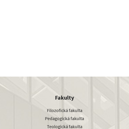
Fakulty
Filozofická fakulta
Pedagogická fakulta
Teologická fakulta