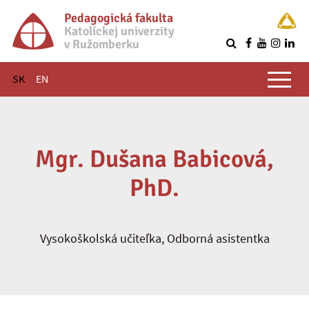
Pedagogická fakulta
Katolíckej univerzity
v Ružomberku
R
Hlavné menu
SK
EN
Mgr. Dušana Babicová,
PhD.
Vysokoškolská učiteľka, Odborná asistentka