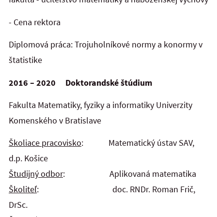
- Cena rektora
Diplomová práca: Trojuholníkové normy a konormy v
štatistike
2016 – 2020 D
oktorandské štúdium
Fakulta Matematiky, fyziky a informatiky Univerzity
Komenského v Bratislave
Školiace pracovisko
: Matematický ústav SAV,
d.p. Košice
Študijný odbor
: Aplikovaná matematika
Školiteľ
: doc. RNDr. Roman Frič,
DrSc.