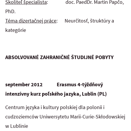
Školiteľ špecialista
: doc. PaedDr. Martin Papčo,
PhD.
Téma dizertačnej práce
: Neurčitosť, štruktúry a
kategórie
ABSOLVOVANÉ ZAHRANIČNÉ ŠTUDIJNÉ POBYTY
september 2012
Erasmus
4-týždňový
intenzívny kurz poľského jazyka, Lublin (PL)
Centrum języka i kultury polskiej dla polonii i
cudzoziemców Uniwersytetu Marii-Curie-Skłodowskiej
w Lublinie