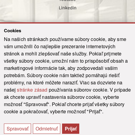
Linkedin
Cookies
Sledujte nás cez náš pravidelný newsletter
Na našich stránkach používame súbory cookie, aby sme
vám umožnili čo najlepšie prezeranie internetových
stránok a mohli zlepšovať naše služby. Pokiaľ prijmete
všetky súbory cookie, umožní nám to prispôsobiť obsah a
marketingové informácie tak, aby zodpovedali vašim
Odoslať
potrebám. Súbory cookie nám taktiež pomáhajú riešiť
problémy, na ktoré môžete naraziť. Viac sa dozviete na
našej
stránke zásad
používania súborov cookie. V prípade
© 2021-2026 ku.sk. Všetky práva vyhradené.
|
Ochrana osobných údajov
|
ak chcete upraviť nastavenia súborov cookie, vyberte
Vyhlásenie o prístupnosti
|
Admin
možnosť "Spravovať". Pokiaľ chcete prijať všetky súbory
This site is protected by reCAPTCHA and the Google
Privacy Policy
and
Terms of
cookie a pokračovať, vyberte možnosť "Prijať".
Service
apply.
Tvorba stránky WebCreators.sk
|
Webhosting
-
HostCreators
Spravovať
Odmietnuť
Prijať