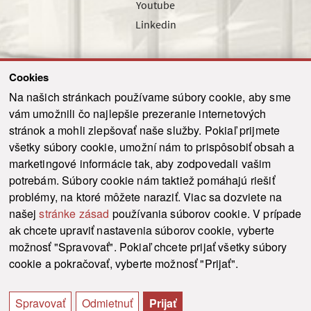
Youtube
Linkedin
Cookies
Sledujte nás cez náš pravidelný newsletter
Na našich stránkach používame súbory cookie, aby sme
vám umožnili čo najlepšie prezeranie internetových
stránok a mohli zlepšovať naše služby. Pokiaľ prijmete
všetky súbory cookie, umožní nám to prispôsobiť obsah a
marketingové informácie tak, aby zodpovedali vašim
Odoslať
potrebám. Súbory cookie nám taktiež pomáhajú riešiť
problémy, na ktoré môžete naraziť. Viac sa dozviete na
našej
stránke zásad
používania súborov cookie. V prípade
© 2021-2026 ku.sk. Všetky práva vyhradené.
|
Ochrana osobných údajov
|
ak chcete upraviť nastavenia súborov cookie, vyberte
Vyhlásenie o prístupnosti
|
Admin
možnosť "Spravovať". Pokiaľ chcete prijať všetky súbory
This site is protected by reCAPTCHA and the Google
Privacy Policy
and
Terms of
cookie a pokračovať, vyberte možnosť "Prijať".
Service
apply.
Tvorba stránky WebCreators.sk
|
Webhosting
-
HostCreators
Spravovať
Odmietnuť
Prijať