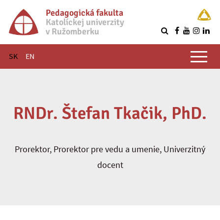
Pedagogická fakulta
Katolíckej univerzity
v Ružomberku
R
Hlavné menu
SK
EN
RNDr. Štefan Tkačik, PhD.
Prorektor, Prorektor pre vedu a umenie, Univerzitný
docent