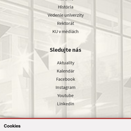
História
Vedenie univerzity
Rektorát
KU v médiách
Sledujte nás
Aktuality
Kalendár
Facebook
Instagram
Youtube
Linkedin
Cookies
Sledujte nás cez náš pravidelný newsletter