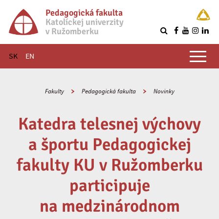
Pedagogická fakulta
Katolíckej univerzity
v Ružomberku
R
Hlavné menu
SK
EN
Fakulty
Pedagogická fakulta
Novinky
Katedra telesnej výchovy
a športu Pedagogickej
fakulty KU v Ružomberku
participuje
na medzinárodnom