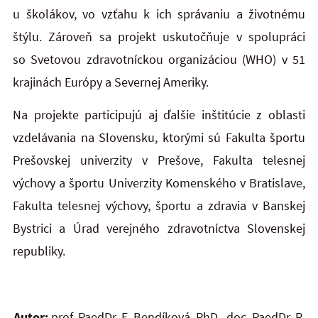
u školákov, vo vzťahu k ich správaniu a životnému
štýlu. Zároveň sa projekt uskutočňuje v spolupráci
so Svetovou zdravotníckou organizáciou (WHO) v 51
krajinách Európy a Severnej Ameriky.
Na projekte participujú aj ďalšie inštitúcie z oblasti
vzdelávania na Slovensku, ktorými sú Fakulta športu
Prešovskej univerzity v Prešove, Fakulta telesnej
výchovy a športu Univerzity Komenského v Bratislave,
Fakulta telesnej výchovy, športu a zdravia v Banskej
Bystrici a Úrad verejného zdravotníctva Slovenskej
republiky.
Autor:
prof. PaedDr. E. Bendíková, PhD., doc. PaedDr. R.