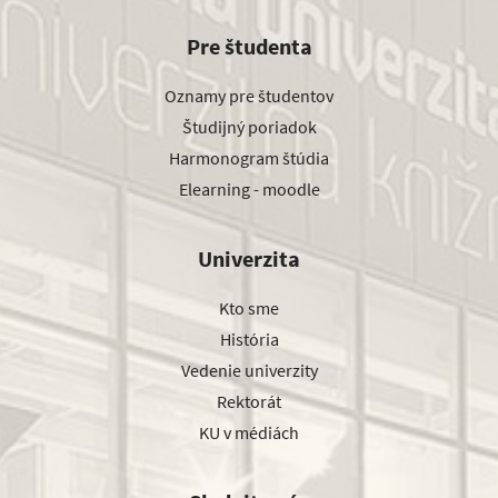
Pre študenta
Oznamy pre študentov
Študijný poriadok
Harmonogram štúdia
Elearning - moodle
Univerzita
Kto sme
História
Vedenie univerzity
Rektorát
KU v médiách