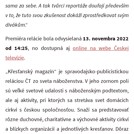
sama za sebe. A tak tvůrci reportáže doufají především
v to, že tuto svou zkušenost dokáží zprostředkovat svým
divákům
.“
Premiéra relácie bola odvysielaná
13. novembra 2022
od 14:25
, no
dostupná aj
online na webe Českej
telev
í
zie
.
„Křesťanský magazín“ je spravodajsko-publicistickou
reláciou ČT zo sveta náboženstva. V jeho zornom poli
sú veľké svetové udalosti s náboženským podtextom,
ale aj aktivity, pri ktorých sa stretáva svet domácich
cirkví s českou spoločnosťou. Snaží sa predstavovať
rôzne duchovné, charitatívne a výchovné aktivity cirkví
a blízkych organizácií a jednotlivých kresťanov. Dôraz