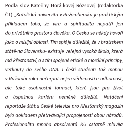
Podľa slov Kateřiny Horálkovej Rózsovej (redaktorka
ČT) „
Katolická univerzita v Ružomberoku je praktickým
příkladem toho, že víra a spiritualita nepatří jen
do privátního prostoru
člověka
. O Česku se někdy hovoří
jako o misijní oblasti. Tím spíš je důležité
, že v
bratrském
státě-na Slovensku- existuje veřejná vysoká škola, která
má křesťanství, a s tím spojené etické a morální principy,
vetknuty do svého DNA. I čeští studenti tak mohou
v Ružomberoku načerpat nejen vědomosti a odbornost,
ale také osobnostní formaci, které jsou pro život
a úspešnou kariéru neméně důležité. Natáčení
reportáže štábu České televize pro Křesťanský magazín
bylo dokladem přetrvávající propojenosti obou národů.
Profesionalita mnoha absolventů KU ostatně mluvila