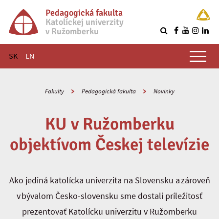
Pedagogická fakulta
Katolíckej univerzity
v Ružomberku
R
Hlavné menu
SK
EN
Fakulty
Pedagogická fakulta
Novinky
KU v Ružomberku
objektívom Českej televízie
Ako jediná katolícka univerzita na Slovensku a zároveň
v bývalom Česko-slovensku sme dostali príležitosť
prezentovať Katolícku univerzitu v Ružomberku