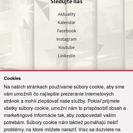
Sledujte nás
Aktuality
Kalendár
Facebook
Instagram
Youtube
Linkedin
Cookies
Sledujte nás cez náš pravidelný newsletter
Na našich stránkach používame súbory cookie, aby sme
vám umožnili čo najlepšie prezeranie internetových
stránok a mohli zlepšovať naše služby. Pokiaľ prijmete
všetky súbory cookie, umožní nám to prispôsobiť obsah a
marketingové informácie tak, aby zodpovedali vašim
Odoslať
potrebám. Súbory cookie nám taktiež pomáhajú riešiť
problémy, na ktoré môžete naraziť. Viac sa dozviete na