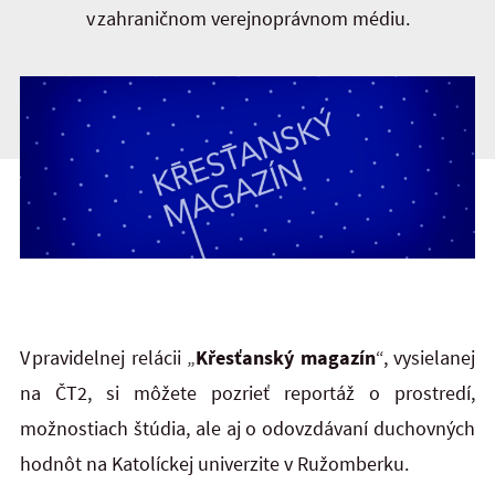
v zahraničnom verejnoprávnom médiu.
V pravidelnej relácii „
Křesťanský magazín
“, vysielanej
na ČT2, si môžete pozrieť reportáž o prostredí,
možnostiach štúdia, ale aj o odovzdávaní duchovných
hodnôt na Katolíckej univerzite v Ružomberku.