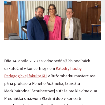
Dňa 14. apríla 2023 sa v doobedňajších hodinách
uskutočnil v koncertnej sieni
Katedry hudby
Pedagogickej fakulty KU
v Ružomberku masterclass
pána profesora Reného Adámeka, laureáta
Medzinárodnej Schubertovej súťaže pre klavírne dua.
Prednáška s názvom Klavírní duo v koncertní