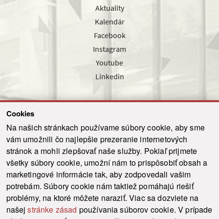
Aktuality
Kalendár
Facebook
Instagram
Youtube
Linkedin
Cookies
Sledujte nás cez náš pravidelný newsletter
Na našich stránkach používame súbory cookie, aby sme
vám umožnili čo najlepšie prezeranie internetových
stránok a mohli zlepšovať naše služby. Pokiaľ prijmete
všetky súbory cookie, umožní nám to prispôsobiť obsah a
marketingové informácie tak, aby zodpovedali vašim
Odoslať
potrebám. Súbory cookie nám taktiež pomáhajú riešiť
problémy, na ktoré môžete naraziť. Viac sa dozviete na
našej
stránke zásad
používania súborov cookie. V prípade
© 2021-2026 ku.sk. Všetky práva vyhradené.
|
Ochrana osobných údajov
|