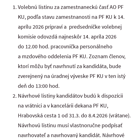
Volebnú listinu za zamestnaneckú časť AO PF
KU, podľa stavu zamestnanosti na PF KU k 14.
aprílu 2026 pripraví a predsedníčke volebnej
komisie odovzdá najneskôr 14. apríla 2026
do 12.00 hod. pracovníčka personálneho
a mzdového oddelenia PF KU. Zoznam členov,
ktorí môžu byť navrhnutí za kandidáta, bude
zverejnený na úradnej výveske PF KU v ten istý
deň do 13:00 hod.
Návrhové listiny kandidátov budú k dispozícii
na vrátnici a v kancelárii dekana PF KU,
Hrabovská cesta 1 od 31.3. do 8.4.2026 (vrátane).
Návrhovú listinu musí vlastnoručne podpísať
navrhovateľ a navrhovaný kandidát. Návrhové