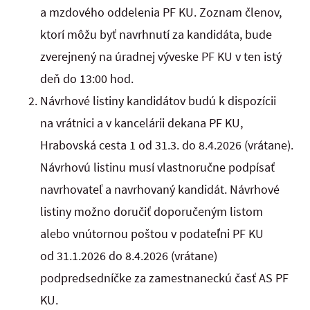
a mzdového oddelenia PF KU. Zoznam členov,
ktorí môžu byť navrhnutí za kandidáta, bude
zverejnený na úradnej výveske PF KU v ten istý
deň do 13:00 hod.
Návrhové listiny kandidátov budú k dispozícii
na vrátnici a v kancelárii dekana PF KU,
Hrabovská cesta 1 od 31.3. do 8.4.2026 (vrátane).
Návrhovú listinu musí vlastnoručne podpísať
navrhovateľ a navrhovaný kandidát. Návrhové
listiny možno doručiť doporučeným listom
alebo vnútornou poštou v podateľni PF KU
od 31.1.2026 do 8.4.2026 (vrátane)
podpredsedníčke za zamestnaneckú časť AS PF
KU.