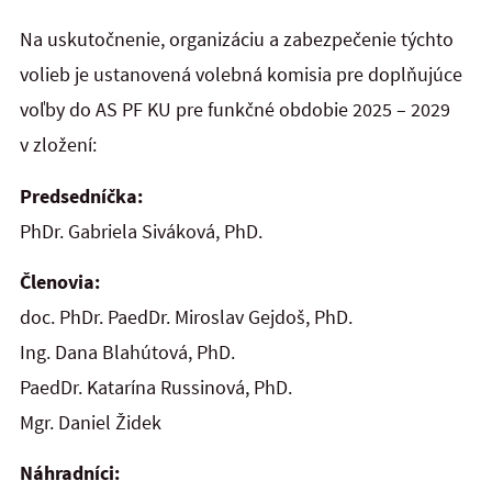
Na uskutočnenie, organizáciu a zabezpečenie týchto
volieb je ustanovená volebná komisia pre doplňujúce
voľby do AS PF KU pre funkčné obdobie 2025 – 2029
v zložení:
Predsedníčka:
PhDr. Gabriela Siváková, PhD.
Členovia:
doc. PhDr. PaedDr. Miroslav Gejdoš, PhD.
Ing. Dana Blahútová, PhD.
PaedDr. Katarína Russinová, PhD.
Mgr. Daniel Židek
Náhradníci: