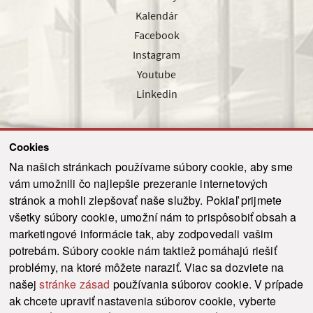
Kalendár
Facebook
Instagram
Youtube
Linkedin
Cookies
Sledujte nás cez náš pravidelný newsletter
Na našich stránkach používame súbory cookie, aby sme
vám umožnili čo najlepšie prezeranie internetových
stránok a mohli zlepšovať naše služby. Pokiaľ prijmete
všetky súbory cookie, umožní nám to prispôsobiť obsah a
marketingové informácie tak, aby zodpovedali vašim
Odoslať
potrebám. Súbory cookie nám taktiež pomáhajú riešiť
problémy, na ktoré môžete naraziť. Viac sa dozviete na
našej
stránke zásad
používania súborov cookie. V prípade
© 2021-2026 ku.sk. Všetky práva vyhradené.
|
Ochrana osobných údajov
|
ak chcete upraviť nastavenia súborov cookie, vyberte
Vyhlásenie o prístupnosti
|
Admin