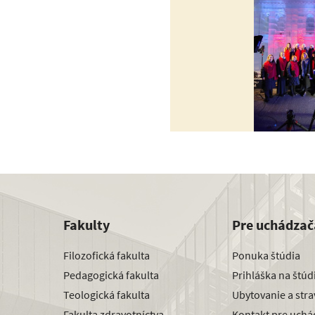
Fakulty
Pre uchádzač
Filozofická fakulta
Ponuka štúdia
Pedagogická fakulta
Prihláška na štú
Teologická fakulta
Ubytovanie a str
Fakulta zdravotníctva
Kontakt pre uchá