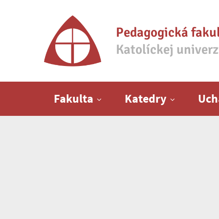
Pedagogická faku
Katolíckej univer
Hlavné menu
Fakulta
Katedry
Uch