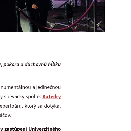
u, pokoru a duchovnú hĺbku
monumentálnou a jedinečnou
ky spevácky spolok
Katedry
pertoáru, ktorý sa dotýkal
áčov.
v zastúpení Univerzitného