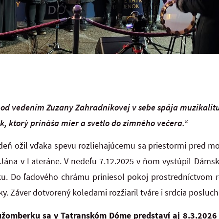
od vedením Zuzany Zahradníkovej v sebe spája muzikalit
ok, ktorý prináša mier a svetlo do zimného večera.“
ždeň ožil vďaka spevu rozliehajúcemu sa priestormi pred 
 Jána v Lateráne. V nedeľu 7.12.2025 v ňom vystúpil Dáms
. Do ľadového chrámu priniesol pokoj prostredníctvom re
ky. Záver dotvorený koledami rozžiaril tváre i srdcia posluch
žomberku sa v Tatranskóm Dóme predstaví aj 8.3.2026 