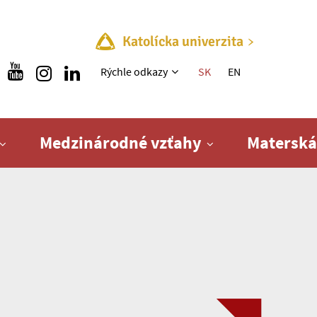
Katolícka univerzita
Rýchle menu
Rýchle odkazy
SK
EN
Medzinárodné vzťahy
Materská