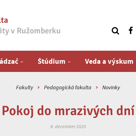
lta
zity v Ružomberku
ádzač
Štúdium
Veda a výskum
Fakulty
Pedagogická fakulta
Novinky
Pokoj do mrazivých dní
8. december 2025