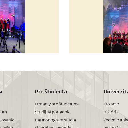
a
Pre študenta
Univerzit
Oznamy pre študentov
Kto sme
dium
Študijný poriadok
História
avovanie
Harmonogram štúdia
Vedenie univ
dzačov
Elearning - moodle
Rektorát