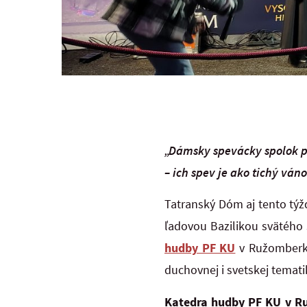
„Dámsky spevácky spolok p
– ich spev je ako tichý ván
Tatranský Dóm aj tento tý
ľadovou Bazilikou svätého
hudby PF KU
v Ružomberku
duchovnej i svetskej temati
Katedra hudby PF KU v Ru