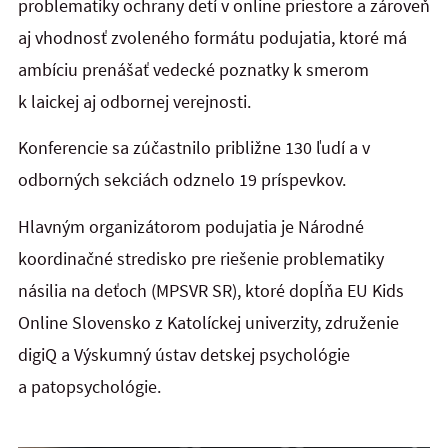
problematiky ochrany detí v online priestore a zároveň
aj vhodnosť zvoleného formátu podujatia, ktoré má
ambíciu prenášať vedecké poznatky k smerom
k laickej aj odbornej verejnosti.
Konferencie sa zúčastnilo približne 130 ľudí a v
odborných sekciách odznelo 19 príspevkov.
Hlavným organizátorom podujatia je Národné
koordinačné stredisko pre riešenie problematiky
násilia na deťoch (MPSVR SR), ktoré dopĺňa EU Kids
Online Slovensko z Katolíckej univerzity, združenie
digiQ a Výskumný ústav detskej psychológie
a patopsychológie.