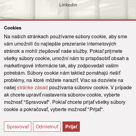
Linkedin
Cookies
Sledujte nás cez náš pravidelný newsletter
Na našich stránkach používame súbory cookie, aby sme
vám umožnili čo najlepšie prezeranie internetových
stránok a mohli zlepšovať naše služby. Pokiaľ prijmete
všetky súbory cookie, umožní nám to prispôsobiť obsah a
marketingové informácie tak, aby zodpovedali vašim
Odoslať
potrebám. Súbory cookie nám taktiež pomáhajú riešiť
problémy, na ktoré môžete naraziť. Viac sa dozviete na
našej
stránke zásad
používania súborov cookie. V prípade
© 2021-2026 ku.sk. Všetky práva vyhradené.
|
Ochrana osobných údajov
|
ak chcete upraviť nastavenia súborov cookie, vyberte
Vyhlásenie o prístupnosti
|
Admin
možnosť "Spravovať". Pokiaľ chcete prijať všetky súbory
This site is protected by reCAPTCHA and the Google
Privacy Policy
and
Terms of
cookie a pokračovať, vyberte možnosť "Prijať".
Service
apply.
Tvorba stránky WebCreators.sk
|
Webhosting
-
HostCreators
Spravovať
Odmietnuť
Prijať