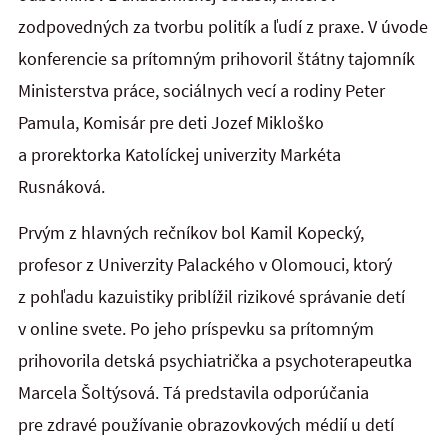
zodpovedných za tvorbu politík a ľudí z praxe. V úvode
konferencie sa prítomným prihovoril štátny tajomník
Ministerstva práce, sociálnych vecí a rodiny Peter
Pamula, Komisár pre deti Jozef Mikloško
a prorektorka Katolíckej univerzity Markéta
Rusnáková.
Prvým z hlavných rečníkov bol Kamil Kopecký,
profesor z Univerzity Palackého v Olomouci, ktorý
z pohľadu kazuistiky priblížil rizikové správanie detí
v online svete. Po jeho príspevku sa prítomným
prihovorila detská psychiatrička a psychoterapeutka
Marcela Šoltýsová. Tá predstavila odporúčania
pre zdravé používanie obrazovkových médií u detí