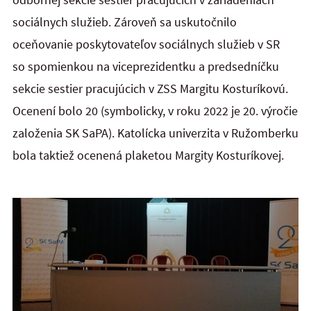
sociálnych služieb. Zároveň sa uskutočnilo
oceňovanie poskytovateľov sociálnych služieb v SR
so spomienkou na viceprezidentku a predsedníčku
sekcie sestier pracujúcich v ZSS Margitu Kosturíkovú.
Ocenení bolo 20 (symbolicky, v roku 2022 je 20. výročie
založenia SK SaPA). Katolícka univerzita v Ružomberku
bola taktiež ocenená plaketou Margity Kosturíkovej.