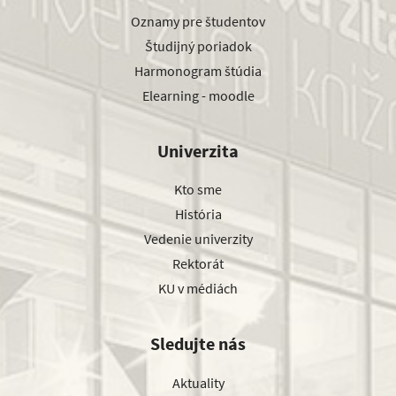
Oznamy pre študentov
Študijný poriadok
Harmonogram štúdia
Elearning - moodle
Univerzita
Kto sme
História
Vedenie univerzity
Rektorát
KU v médiách
Sledujte nás
Aktuality