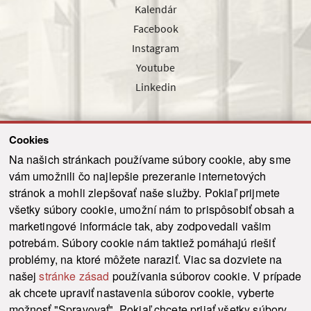
Kalendár
Facebook
Instagram
Youtube
Linkedin
Cookies
Sledujte nás cez náš pravidelný newsletter
Na našich stránkach používame súbory cookie, aby sme
vám umožnili čo najlepšie prezeranie internetových
stránok a mohli zlepšovať naše služby. Pokiaľ prijmete
všetky súbory cookie, umožní nám to prispôsobiť obsah a
marketingové informácie tak, aby zodpovedali vašim
Odoslať
potrebám. Súbory cookie nám taktiež pomáhajú riešiť
problémy, na ktoré môžete naraziť. Viac sa dozviete na
našej
stránke zásad
používania súborov cookie. V prípade
© 2021-2026 ku.sk. Všetky práva vyhradené.
|
Ochrana osobných údajov
|
ak chcete upraviť nastavenia súborov cookie, vyberte
Vyhlásenie o prístupnosti
|
Admin
možnosť "Spravovať". Pokiaľ chcete prijať všetky súbory