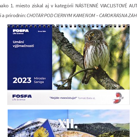
nako 1. miesto získal aj v kategórii NÁSTENNÉ VIACLISTOVÉ 
 a prírodnín:
CHOTÁR POD ČIERNYM KAMEŇOM – ČAROKRÁSNA ZÁH