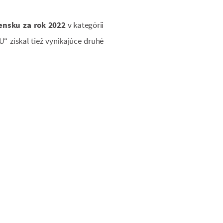
vensku za rok 2022
v
kategórii
ískal tiež vynikajúce druhé