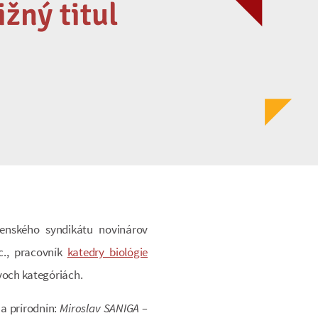
žný titul
venského syndikátu novinárov
c., pracovník
katedry biológie
dvoch kategóriách.
a prírodnín:
Miroslav SANIGA –