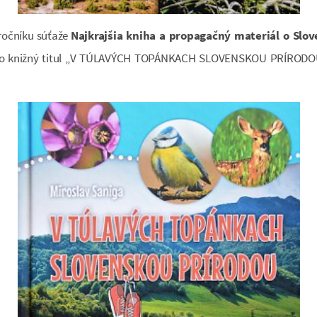
ročníku súťaže
Najkrajšia kniha a propagačný materiál o Slo
o knižný titul „V TÚLAVÝCH TOPÁNKACH SLOVENSKOU PRÍRODOU“ z