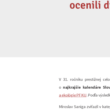
ocenili 
V 31. ročníku prestížnej ce
o
najkrajšie kalendáre Sl
a ekológie PF KU
. Podľa výsled
Miroslav Saniga zvíťazil v ka