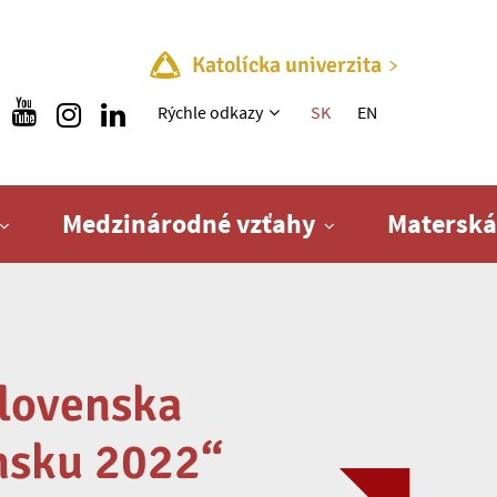
Katolícka univerzita
Rýchle menu
Rýchle odkazy
SK
EN
Medzinárodné vzťahy
Materská
Slovenska
ensku 2022“