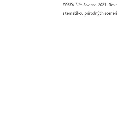
FOSFA Life Science 2023
. Rov
s tematikou prírodných scenérií