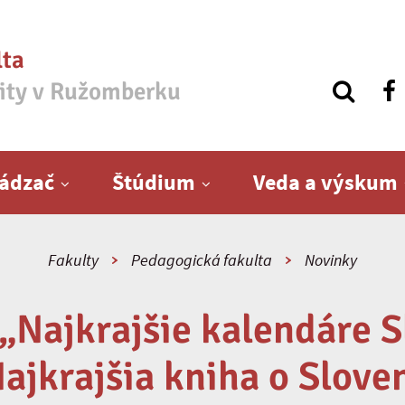
lta
zity v Ružomberku
ádzač
Štúdium
Veda a výskum
Fakulty
Pedagogická fakulta
Novinky
 „Najkrajšie kalendáre 
ajkrajšia kniha o Slov