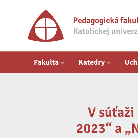
Pedagogická faku
Katolíckej univer
Hlavné menu
Fakulta
Katedry
Uch
V súťaži
2023“ a „N