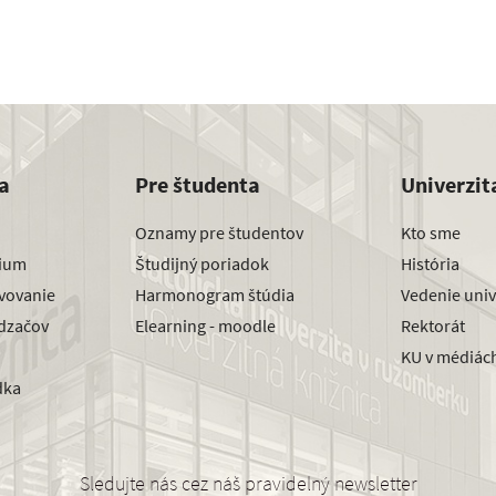
a
Pre študenta
Univerzit
Oznamy pre študentov
Kto sme
dium
Študijný poriadok
História
avovanie
Harmonogram štúdia
Vedenie univ
dzačov
Elearning - moodle
Rektorát
KU v médiác
dka
Sledujte nás cez náš pravidelný newsletter