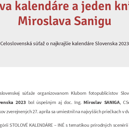
dva kalendáre a jeden kni
Miroslava Sanigu
Celoslovenská súťaž o najkrajšie kalendáre Slovenska 2023
loslovenskej súťaže organizovanom Klubom fotopublicistov Slo
ovenska 2023
bol úspešným aj doc. Ing.
Miroslav SANIGA
, CS
kov zverejnených 27. apríla sa umiestnil na najvyšších priečkach v 
tegórii STOLOVÉ KALENDÁRE – INÉ s tematikou prírodných scenérií 