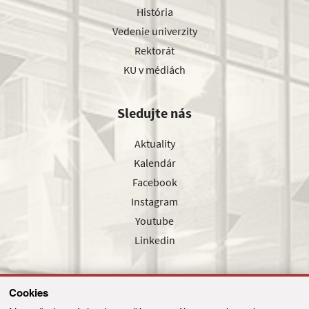
História
Vedenie univerzity
Rektorát
KU v médiách
Sledujte nás
Aktuality
Kalendár
Facebook
Instagram
Youtube
Linkedin
Cookies
Sledujte nás cez náš pravidelný newsletter