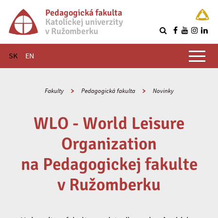
Pedagogická fakulta
Katolíckej univerzity
v Ružomberku
R
Hlavné menu
SK
EN
Fakulty
Pedagogická fakulta
Novinky
WLO - World Leisure
Organization
na Pedagogickej fakulte
v Ružomberku