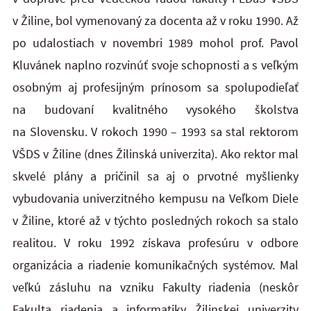
v Žiline, bol vymenovaný za docenta až v roku 1990. Až
po udalostiach v novembri 1989 mohol prof. Pavol
Kluvánek naplno rozvinúť svoje schopnosti a s veľkým
osobným aj profesijným prínosom sa spolupodieľať
na budovaní kvalitného vysokého školstva
na Slovensku. V rokoch 1990 – 1993 sa stal rektorom
VŠDS v Žiline (dnes Žilinská univerzita). Ako rektor mal
skvelé plány a pričinil sa aj o prvotné myšlienky
vybudovania univerzitného kempusu na Veľkom Diele
v Žiline, ktoré až v týchto posledných rokoch sa stalo
realitou. V roku 1992 získava profesúru v odbore
organizácia a riadenie komunikačných systémov. Mal
veľkú zásluhu na vzniku Fakulty riadenia (neskôr
Fakulta riadenia a informatiky Žilinskej univerzity