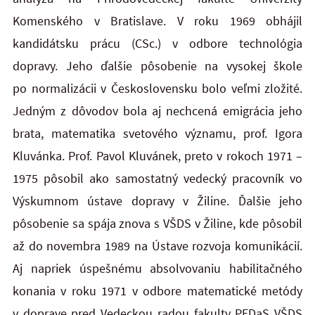
Komenského v Bratislave. V roku 1969 obhájil
kandidátsku prácu (CSc.) v odbore technológia
dopravy. Jeho ďalšie pôsobenie na vysokej škole
po normalizácii v Československu bolo veľmi zložité.
Jedným z dôvodov bola aj nechcená emigrácia jeho
brata, matematika svetového významu, prof. Igora
Kluvánka. Prof. Pavol Kluvánek, preto v rokoch 1971 –
1975 pôsobil ako samostatný vedecký pracovník vo
Výskumnom ústave dopravy v Žiline. Ďalšie jeho
pôsobenie sa spája znova s VŠDS v Žiline, kde pôsobil
až do novembra 1989 na Ústave rozvoja komunikácií.
Aj napriek úspešnému absolvovaniu habilitačného
konania v roku 1971 v odbore matematické metódy
v doprave pred Vedeckou radou fakulty PEDaS VŠDS