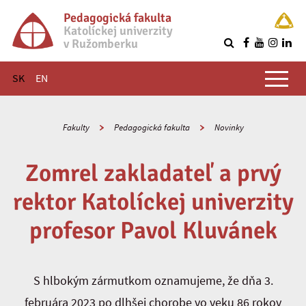
Pedagogická fakulta
Katolíckej univerzity
v Ružomberku
R
Hlavné menu
SK
EN
Fakulty
Pedagogická fakulta
Novinky
Zomrel zakladateľ a prvý
rektor Katolíckej univerzity
profesor Pavol Kluvánek
S hlbokým zármutkom oznamujeme, že dňa 3.
februára 2023 po dlhšej chorobe vo veku 86 rokov