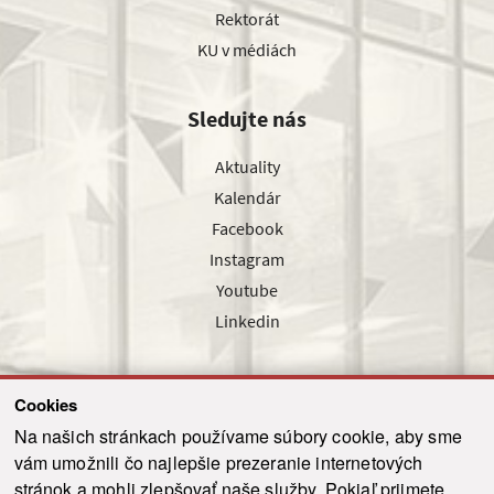
Rektorát
KU v médiách
Sledujte nás
Aktuality
Kalendár
Facebook
Instagram
Youtube
Linkedin
Cookies
Sledujte nás cez náš pravidelný newsletter
Na našich stránkach používame súbory cookie, aby sme
vám umožnili čo najlepšie prezeranie internetových
stránok a mohli zlepšovať naše služby. Pokiaľ prijmete