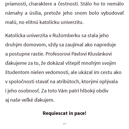
priamosti, charaktere a čestnosti. Stálo ho to nemálo
námahy a úsilia, pretože jeho snom bolo vybudovať
malú, no elitnú katolícku univerzitu.
Katolícka univerzita v Ružomberku sa stala jeho
druhým domovom, vždy sa zaujímal ako napreduje
a postupne rastie. Profesorovi Pavlovi Kluvánkovi
ďakujeme za to, že dokázal vštepiť mnohým svojim
študentom nielen vedomosti, ale ukázal im cestu ako
v spoločnosti stavať na atribútoch, ktorými oplývala
i jeho osobnosť. Za toto Vám patrí hlboký obdiv
aj naše veľké ďakujem.
Requiescat in pace!
...