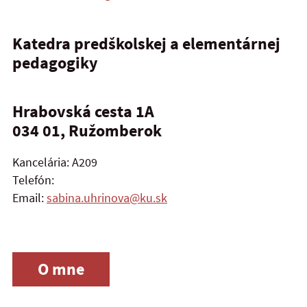
Katedra predškolskej a elementárnej
pedagogiky
Hrabovská cesta 1A
034 01, Ružomberok
Kancelária: A209
Telefón:
Email:
sabina.uhrinova@ku.sk
O mne