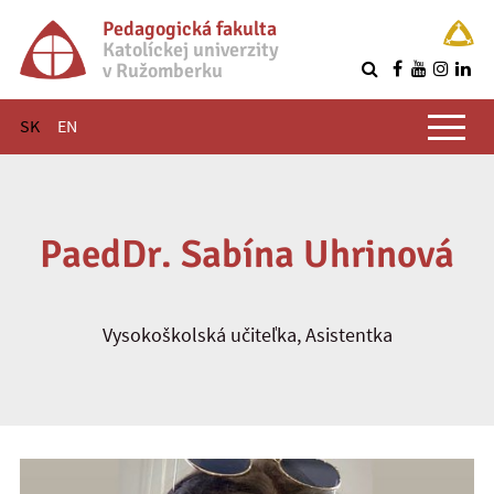
Pedagogická fakulta
Katolíckej univerzity
v Ružomberku
R
Hlavné menu
SK
EN
PaedDr. Sabína Uhrinová
Vysokoškolská učiteľka, Asistentka