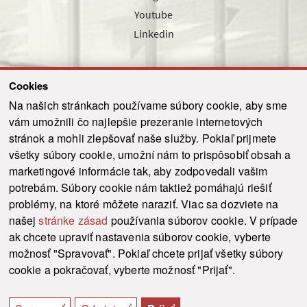
Youtube
Linkedin
Cookies
Sledujte nás cez náš pravidelný newsletter
Na našich stránkach používame súbory cookie, aby sme
vám umožnili čo najlepšie prezeranie internetových
stránok a mohli zlepšovať naše služby. Pokiaľ prijmete
všetky súbory cookie, umožní nám to prispôsobiť obsah a
marketingové informácie tak, aby zodpovedali vašim
Odoslať
potrebám. Súbory cookie nám taktiež pomáhajú riešiť
problémy, na ktoré môžete naraziť. Viac sa dozviete na
našej
stránke zásad
používania súborov cookie. V prípade
© 2021-2026 ku.sk. Všetky práva vyhradené.
|
Ochrana osobných údajov
|
ak chcete upraviť nastavenia súborov cookie, vyberte
Vyhlásenie o prístupnosti
|
Admin
možnosť "Spravovať". Pokiaľ chcete prijať všetky súbory
This site is protected by reCAPTCHA and the Google
Privacy Policy
and
Terms of
cookie a pokračovať, vyberte možnosť "Prijať".
Service
apply.
Tvorba stránky WebCreators.sk
|
Webhosting
-
HostCreators