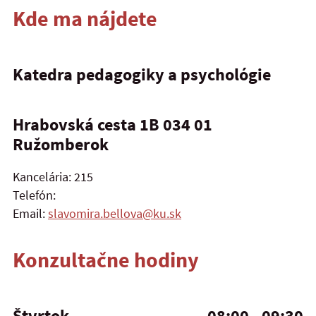
Kde ma nájdete
Katedra pedagogiky a psychológie
Hrabovská cesta 1B 034 01
Ružomberok
Kancelária: 215
Telefón:
Email:
slavomira.bellova@ku.sk
Konzultačne hodiny
Štvrtok
08:00 - 09:30