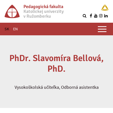
Pedagogická fakulta
Katolíckej univerzity
v Ružomberku
R
Hlavné menu
SK
EN
PhDr. Slavomíra Bellová,
PhD.
Vysokoškolská učiteľka, Odborná asistentka