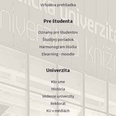
Virtuálna prehliadka
Pre študenta
Oznamy pre študentov
Študijný poriadok
Harmonogram štúdia
Elearning - moodle
Univerzita
Kto sme
História
Vedenie univerzity
Rektorát
KU v médiách