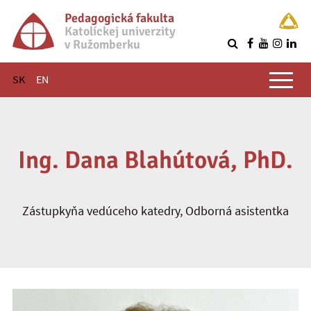
Pedagogická fakulta
Katolíckej univerzity
v Ružomberku
R
Hlavné menu
SK
EN
Ing. Dana Blahútová, PhD.
Zástupkyňa vedúceho katedry, Odborná asistentka