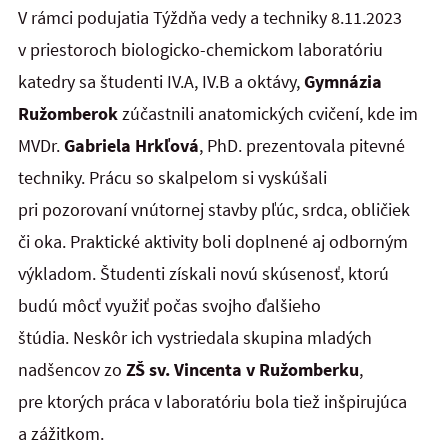
V rámci podujatia Týždňa vedy a techniky 8.11.2023
v priestoroch biologicko-chemickom laboratóriu
katedry sa študenti IV.A, IV.B a oktávy,
Gymnázia
Ružomberok
zúčastnili anatomických cvičení, kde im
MVDr.
Gabriela Hrkľová
, PhD. prezentovala pitevné
techniky. Prácu so skalpelom si vyskúšali
pri pozorovaní vnútornej stavby pľúc, srdca, obličiek
či oka. Praktické aktivity boli doplnené aj odborným
výkladom. Študenti získali novú skúsenosť, ktorú
budú môcť využiť počas svojho ďalšieho
štúdia. Neskôr ich vystriedala skupina mladých
nadšencov zo
ZŠ sv. Vincenta v Ružomberku
,
pre ktorých práca v laboratóriu bola tiež inšpirujúca
a zážitkom.