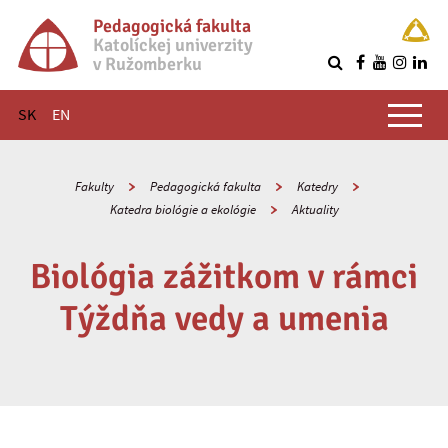
Pedagogická fakulta
Katolíckej univerzity
v Ružomberku
R
Hlavné menu
SK
EN
Fakulty
Pedagogická fakulta
Katedry
Katedra biológie a ekológie
Aktuality
Biológia zážitkom v rámci
Týždňa vedy a umenia