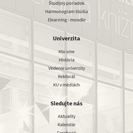
Študijný poriadok
Harmonogram štúdia
Elearning - moodle
Univerzita
Kto sme
História
Vedenie univerzity
Rektorát
KU v médiách
Sledujte nás
Aktuality
Kalendár
Facebook