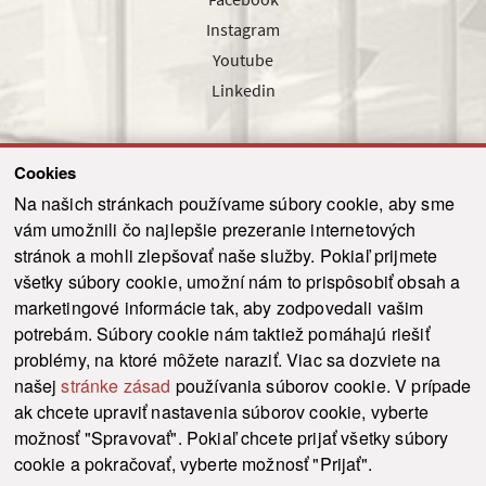
Instagram
Youtube
Linkedin
Cookies
Sledujte nás cez náš pravidelný newsletter
Na našich stránkach používame súbory cookie, aby sme
vám umožnili čo najlepšie prezeranie internetových
stránok a mohli zlepšovať naše služby. Pokiaľ prijmete
všetky súbory cookie, umožní nám to prispôsobiť obsah a
marketingové informácie tak, aby zodpovedali vašim
Odoslať
potrebám. Súbory cookie nám taktiež pomáhajú riešiť
problémy, na ktoré môžete naraziť. Viac sa dozviete na
našej
stránke zásad
používania súborov cookie. V prípade
© 2021-2026 ku.sk. Všetky práva vyhradené.
|
Ochrana osobných údajov
|
ak chcete upraviť nastavenia súborov cookie, vyberte
Vyhlásenie o prístupnosti
|
Admin
možnosť "Spravovať". Pokiaľ chcete prijať všetky súbory
This site is protected by reCAPTCHA and the Google
Privacy Policy
and
Terms of
cookie a pokračovať, vyberte možnosť "Prijať".
Service
apply.