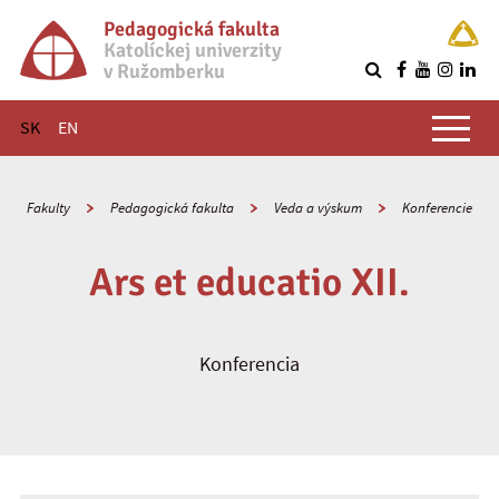
Pedagogická fakulta
Katolíckej univerzity
v Ružomberku
R
Hlavné menu
SK
EN
Fakulty
Pedagogická fakulta
Veda a výskum
Konferencie
Ars et educatio XII.
Konferencia