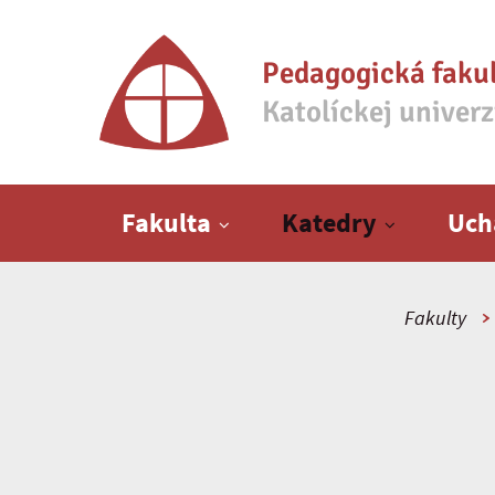
Pedagogická faku
Katolíckej univer
Hlavné menu
Fakulta
Katedry
Uch
Fakulty