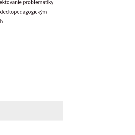
lektovanie problematiky
 vedeckopedagogickým
ch