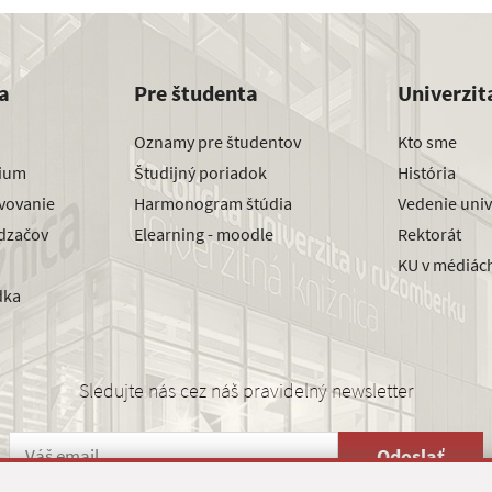
a
Pre študenta
Univerzit
Oznamy pre študentov
Kto sme
dium
Študijný poriadok
História
avovanie
Harmonogram štúdia
Vedenie univ
dzačov
Elearning - moodle
Rektorát
KU v médiác
dka
Sledujte nás cez náš pravidelný newsletter
Odoslať