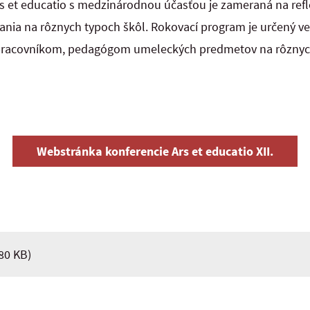
s et educatio s medzinárodnou účasťou je zameraná na ref
nia na rôznych typoch škôl. Rokovací program je určený
racovníkom, pedagógom umeleckých predmetov na rôzny
Webstránka konferencie Ars et educatio XII.
80 KB)