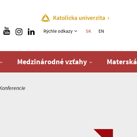
Katolícka univerzita
Rýchle menu
Rýchle odkazy
SK
EN
Medzinárodné vzťahy
Materská
Konferencie