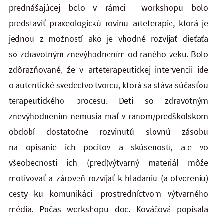
prednášajúcej bolo v rámci workshopu bolo
predstaviť praxeologickú rovinu arteterapie, ktorá je
jednou z možností ako je vhodné rozvíjať dieťaťa
so zdravotným znevýhodnením od raného veku. Bolo
zdôrazňované, že v arteterapeutickej intervencii ide
o autentické svedectvo tvorcu, ktorá sa stáva súčasťou
terapeutického procesu. Deti so zdravotným
znevýhodnením nemusia mať v ranom/predškolskom
období dostatočne rozvinutú slovnú zásobu
na opísanie ich pocitov a skúseností, ale vo
všeobecnosti ich (pred)výtvarný materiál môže
motivovať a zároveň rozvíjať k hľadaniu (a otvoreniu)
cesty ku komunikácii prostredníctvom výtvarného
média. Počas workshopu doc. Kováčová popísala