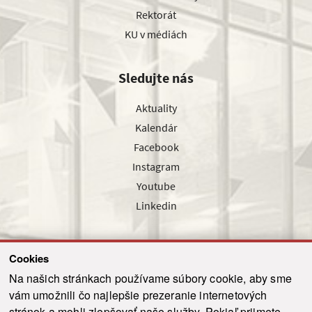
Rektorát
KU v médiách
Sledujte nás
Aktuality
Kalendár
Facebook
Instagram
Youtube
Linkedin
Cookies
Sledujte nás cez náš pravidelný newsletter
Na našich stránkach používame súbory cookie, aby sme
vám umožnili čo najlepšie prezeranie internetových
stránok a mohli zlepšovať naše služby. Pokiaľ prijmete