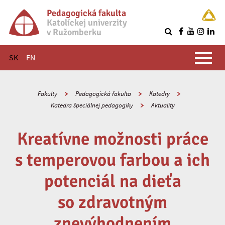
Pedagogická fakulta
Katolíckej univerzity
v Ružomberku
R
Hlavné menu
SK
EN
Fakulty
Pedagogická fakulta
Katedry
Katedra špeciálnej pedagogiky
Aktuality
Kreatívne možnosti práce
s temperovou farbou a ich
potenciál na dieťa
so zdravotným
znevýhodnením