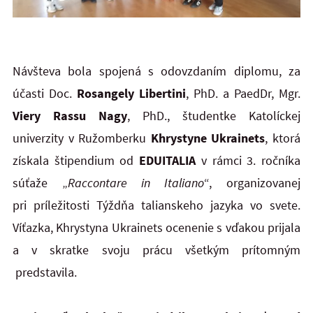
Návšteva bola spojená s odovzdaním diplomu, za
účasti Doc.
Rosangely Libertini
, PhD. a PaedDr, Mgr.
Viery Rassu Nagy
, PhD., študentke Katolíckej
univerzity v Ružomberku
Khrystyne Ukrainets
, ktorá
získala štipendium od
EDUITALIA
v rámci 3. ročníka
súťaže „
Raccontare in Italiano
“, organizovanej
pri príležitosti Týždňa talianskeho jazyka vo svete.
Víťazka, Khrystyna Ukrainets ocenenie s vďakou prijala
a v skratke svoju prácu všetkým prítomným
predstavila.