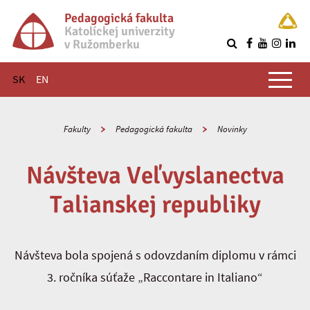
Pedagogická fakulta
Katolíckej univerzity
v Ružomberku
R
Hlavné menu
SK
EN
Fakulty
Pedagogická fakulta
Novinky
Návšteva Veľvyslanectva
Talianskej republiky
Návšteva bola spojená s odovzdaním diplomu v rámci
3. ročníka súťaže „Raccontare in Italiano“