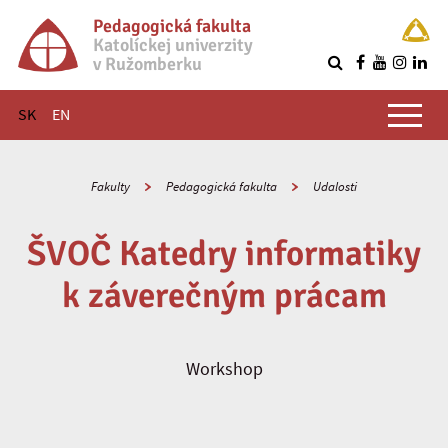
Pedagogická fakulta
Katolíckej univerzity
v Ružomberku
R
Hlavné menu
SK
EN
Fakulty
Pedagogická fakulta
Udalosti
ŠVOČ Katedry informatiky
k záverečným prácam
Workshop