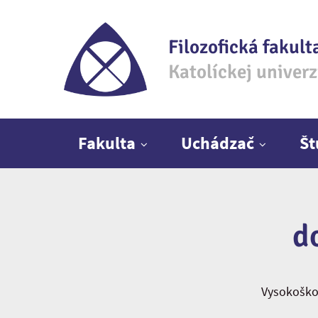
Filozofická fakult
Katolíckej univer
Hlavné menu
Fakulta
Uchádzač
Š
d
Vysokoškol