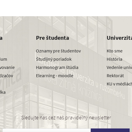
a
Pre študenta
Univerzit
Oznamy pre študentov
Kto sme
dium
Študijný poriadok
História
avovanie
Harmonogram štúdia
Vedenie univ
dzačov
Elearning - moodle
Rektorát
KU v médiác
dka
Sledujte nás cez náš pravidelný newsletter