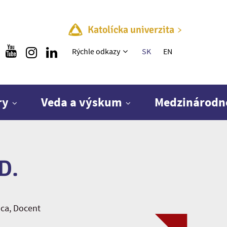
Katolícka univerzita
Rýchle menu
Rýchle odkazy
SK
EN
ry
Veda a výskum
Medzinárodn
D.
dca, Docent