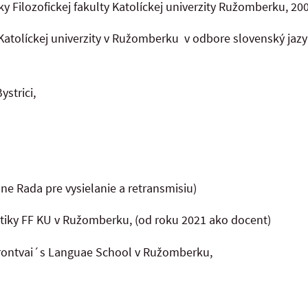
y Filozofickej fakulty Katolíckej univerzity Ružomberku, 20
Katolíckej univerzity v Ružomberku v odbore slovenský jazyk a
strici,
ne Rada pre vysielanie a retransmisiu)
stiky FF KU v Ružomberku, (od roku 2021 ako docent)
 Brontvai´s Languae School v Ružomberku,