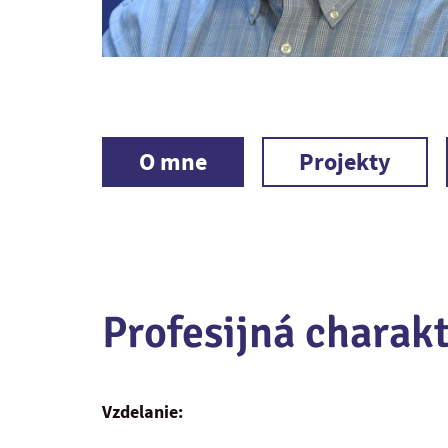
O mne
Projekty
Profesijná charakt
Vzdelanie: