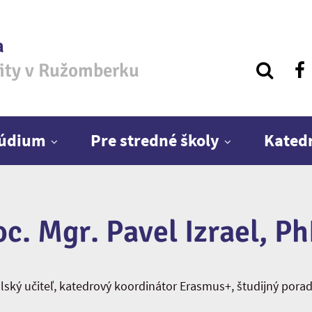
a
zity v Ružomberku
túdium
Pre stredné školy
Kated
oc. Mgr. Pavel Izrael, Ph
ský učiteľ, katedrový koordinátor Erasmus+, študijný pora