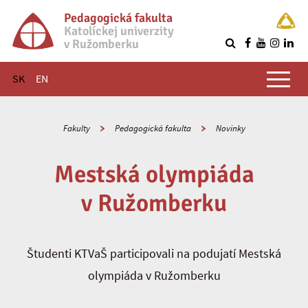
Pedagogická fakulta
Katolíckej univerzity
v Ružomberku
R
Hlavné menu
SK
EN
Fakulty
Pedagogická fakulta
Novinky
Mestská olympiáda
v Ružomberku
Študenti KTVaŠ participovali na podujatí Mestská
olympiáda v Ružomberku