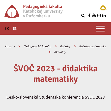
Pedagogická fakulta
Katolíckej univerzity
v Ružomberku
R
Hlavné menu
SK
EN
Fakulty
Pedagogická fakulta
Katedry
Katedra matematiky
Aktuality
ŠVOČ 2023 - didaktika
matematiky
Česko-slovenská Študentská konferencia ŠVOČ 2023