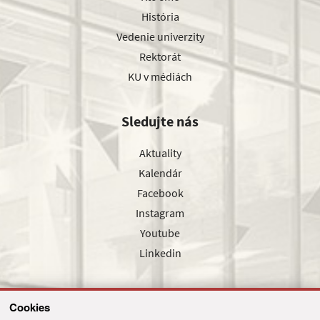
História
Vedenie univerzity
Rektorát
KU v médiách
Sledujte nás
Aktuality
Kalendár
Facebook
Instagram
Youtube
Linkedin
Cookies
Sledujte nás cez náš pravidelný newsletter