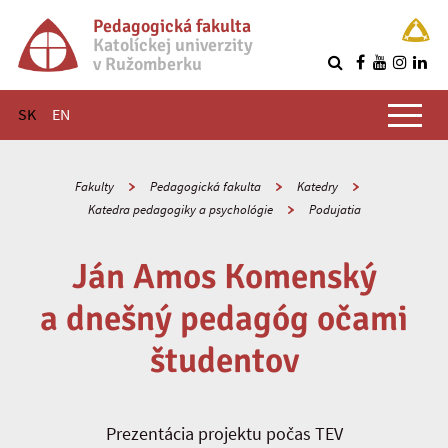
Pedagogická fakulta
Katolíckej univerzity
v Ružomberku
R
Hlavné menu
SK
EN
Fakulty
Pedagogická fakulta
Katedry
Katedra pedagogiky a psychológie
Podujatia
Ján Amos Komenský
a dnešný pedagóg očami
študentov
Prezentácia projektu počas TEV