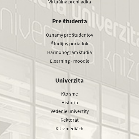
Virtuálna prehliadka
Pre študenta
Oznamy pre študentov
Študijný poriadok
Harmonogram štúdia
Elearning - moodle
Univerzita
Kto sme
História
Vedenie univerzity
Rektorát
KU v médiách