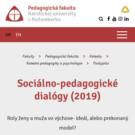
Pedagogická fakulta
Katolíckej univerzity
v Ružomberku
R
Hlavné menu
SK
EN
Fakulty
Pedagogická fakulta
Katedry
Katedra pedagogiky a psychológie
Podujatia
Sociálno-pedagogické
dialógy (2019)
Roly ženy a muža vo výchove- ideál, alebo prekonaný
model?