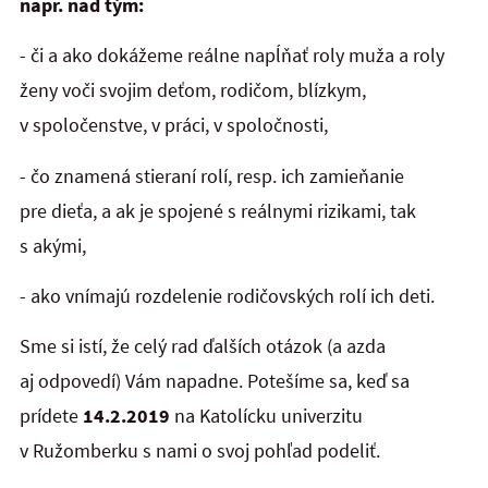
napr. nad tým:
- či a ako dokážeme reálne napĺňať roly muža a roly
ženy voči svojim deťom, rodičom, blízkym,
v spoločenstve, v práci, v spoločnosti,
- čo znamená stieraní rolí, resp. ich zamieňanie
pre dieťa, a ak je spojené s reálnymi rizikami, tak
s akými,
- ako vnímajú rozdelenie rodičovských rolí ich deti.
Sme si istí, že celý rad ďalších otázok (a azda
aj odpovedí) Vám napadne. Potešíme sa, keď sa
prídete
14.2.2019
na Katolícku univerzitu
v Ružomberku s nami o svoj pohľad podeliť.