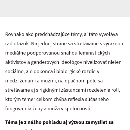
Rovnako ako predchádzajúce témy, aj táto vyvoláva
rad otázok. Na jednej strane sa stretávame s výraznou
mediálne podporovanou snahou feministických
aktivistov a genderových ideológov nivelizovať nielen
sociálne, ale dokonca i biolo-gické rozdiely
medzi ženami a mužmi, na opačnom póle sa
stretávame aj s rigidnými zástancami rozdelenia rolí,
ktorým temer celkom chýba reflexia súčasného
fungova-nia ženy a muža v spoločnosti.
Téma je z nášho pohľadu aj výzvou zamyslieť sa