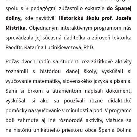
spolu s 3 pedagógmi zúčastnilo exkurzie
do Španej
doliny,
kde navštívili
Historickú školu prof. Jozefa
Mistríka.
Objednaným interaktívnym programom nás
sprevádzala jej súčasná riaditeľka a zároveň lektorka
PaedDr. Katarína Lucinkiewczová, PhD.
Počas dvoch hodín sa študenti cez zážitkové aktivity
zoznámili s históriou danej školy, vyskúšali si
vyučovanie matematiky, slovenského jazyka a písania.
Sami si brkom a atramentom napísali dokument,
vyskúšali si ako sa používali rôzne didaktické
pomôcky na vyučovanie v minulosti a pod. V programe
boli zahrnuté aj iné rôznorodé aktivity, viažuce sa
na históriu unikátneho priestoru obce Špania Dolina