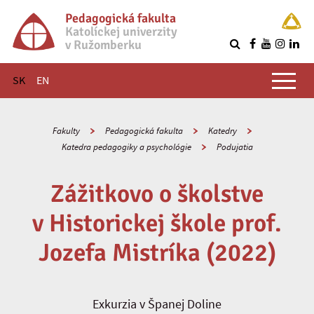
Pedagogická fakulta
Katolíckej univerzity
v Ružomberku
R
Hlavné menu
SK
EN
Fakulty
Pedagogická fakulta
Katedry
Katedra pedagogiky a psychológie
Podujatia
Zážitkovo o školstve
v Historickej škole prof.
Jozefa Mistríka (2022)
Exkurzia v Španej Doline