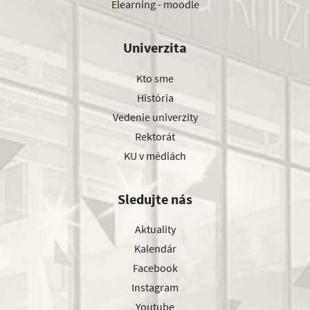
Elearning - moodle
Univerzita
Kto sme
História
Vedenie univerzity
Rektorát
KU v médiách
Sledujte nás
Aktuality
Kalendár
Facebook
Instagram
Youtube