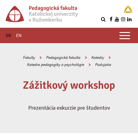
Pedagogická fakulta
Katolíckej univerzity
v Ružomberku
R
Hlavné menu
SK
EN
Fakulty
Pedagogická fakulta
Katedry
Katedra pedagogiky a psychológie
Podujatia
Zážitkový workshop
Prezentácia exkurzie pre študentov