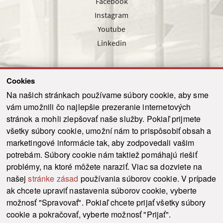
Facebook
Instagram
Youtube
Linkedin
Cookies
Sledujte nás cez náš pravidelný newsletter
Na našich stránkach používame súbory cookie, aby sme
vám umožnili čo najlepšie prezeranie internetových
stránok a mohli zlepšovať naše služby. Pokiaľ prijmete
všetky súbory cookie, umožní nám to prispôsobiť obsah a
marketingové informácie tak, aby zodpovedali vašim
Odoslať
potrebám. Súbory cookie nám taktiež pomáhajú riešiť
problémy, na ktoré môžete naraziť. Viac sa dozviete na
našej
stránke zásad
používania súborov cookie. V prípade
© 2021-2026 ku.sk. Všetky práva vyhradené.
|
Ochrana osobných údajov
|
ak chcete upraviť nastavenia súborov cookie, vyberte
Vyhlásenie o prístupnosti
|
Admin
možnosť "Spravovať". Pokiaľ chcete prijať všetky súbory
This site is protected by reCAPTCHA and the Google
Privacy Policy
and
Terms of
cookie a pokračovať, vyberte možnosť "Prijať".
Service
apply.