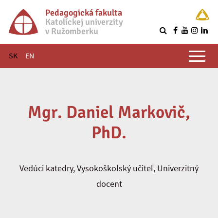
Pedagogická fakulta
Katolíckej univerzity
v Ružomberku
R
Hlavné menu
SK
EN
Mgr. Daniel Markovič,
PhD.
Vedúci katedry, Vysokoškolský učiteľ, Univerzitný
docent