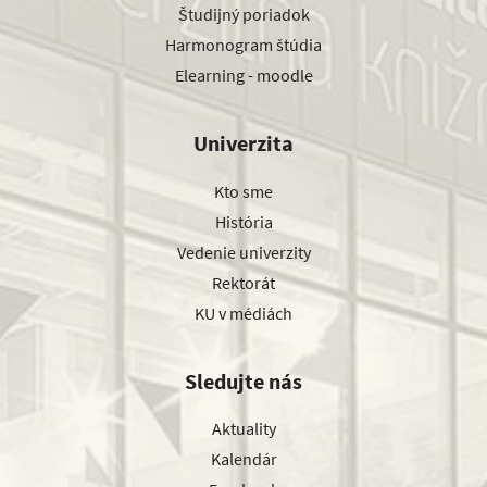
Študijný poriadok
Harmonogram štúdia
Elearning - moodle
Univerzita
Kto sme
História
Vedenie univerzity
Rektorát
KU v médiách
Sledujte nás
Aktuality
Kalendár