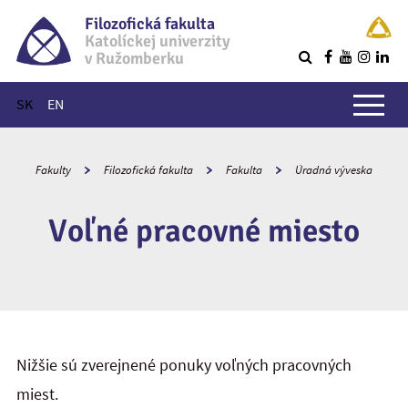
Filozofická fakulta
Katolíckej univerzity
v Ružomberku
R
Hlavné menu
SK
EN
Fakulty
Filozofická fakulta
Fakulta
Úradná výveska
Voľné pracovné miesto
Nižšie sú zverejnené ponuky voľných pracovných
miest.