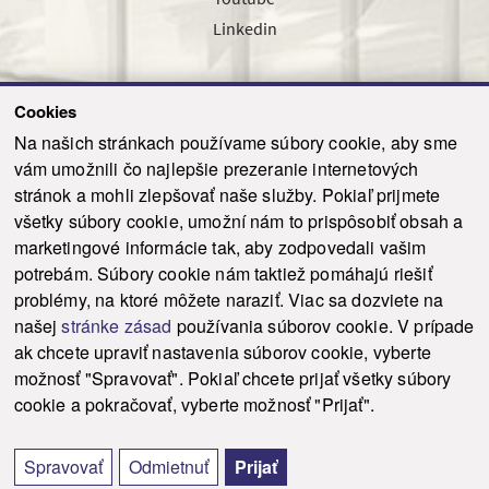
Linkedin
Cookies
Sledujte nás cez náš pravidelný newsletter
Na našich stránkach používame súbory cookie, aby sme
vám umožnili čo najlepšie prezeranie internetových
stránok a mohli zlepšovať naše služby. Pokiaľ prijmete
všetky súbory cookie, umožní nám to prispôsobiť obsah a
marketingové informácie tak, aby zodpovedali vašim
Odoslať
potrebám. Súbory cookie nám taktiež pomáhajú riešiť
problémy, na ktoré môžete naraziť. Viac sa dozviete na
našej
stránke zásad
používania súborov cookie. V prípade
© 2021-2026 ku.sk. Všetky práva vyhradené.
|
Ochrana osobných údajov
|
ak chcete upraviť nastavenia súborov cookie, vyberte
Vyhlásenie o prístupnosti
|
Admin
možnosť "Spravovať". Pokiaľ chcete prijať všetky súbory
This site is protected by reCAPTCHA and the Google
Privacy Policy
and
Terms of
cookie a pokračovať, vyberte možnosť "Prijať".
Service
apply.
Tvorba stránky WebCreators.sk
|
Webhosting
-
HostCreators
Spravovať
Odmietnuť
Prijať