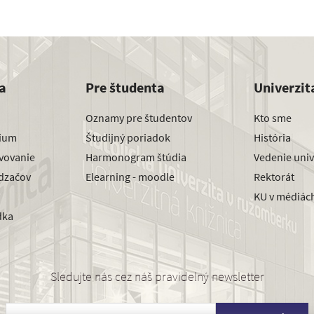
a
Pre študenta
Univerzit
Oznamy pre študentov
Kto sme
dium
Študijný poriadok
História
avovanie
Harmonogram štúdia
Vedenie univ
dzačov
Elearning - moodle
Rektorát
KU v médiác
dka
Sledujte nás cez náš pravidelný newsletter