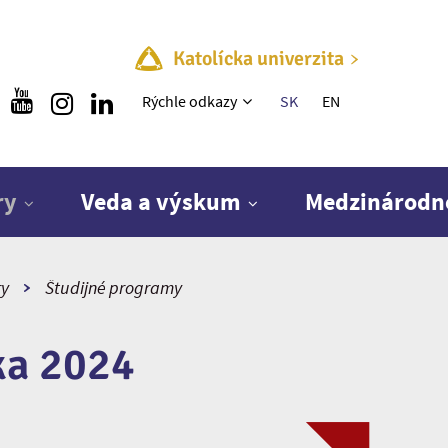
Katolícka univerzita
Rýchle menu
Rýchle odkazy
SK
EN
ry
Veda a výskum
Medzinárodn
ry
Študijné programy
ka 2024