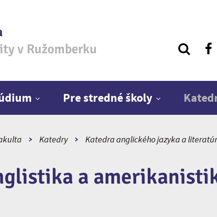
a
zity v Ružomberku
túdium
Pre stredné školy
Kated
fakulta
Katedry
Katedra anglického jazyka a literatú
nglistika a amerikanisti