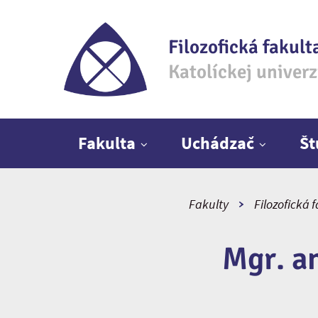
Filozofická fakult
Katolíckej univer
Hlavné menu
Fakulta
Uchádzač
Š
Fakulty
Filozofická 
Mgr. a