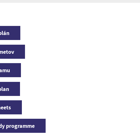
plán
dmetov
ramu
plan
heets
tudy programme