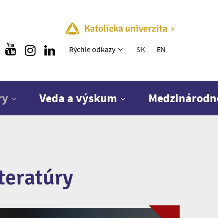
Katolícka univerzita
Rýchle menu
Rýchle odkazy
SK
EN
ry
Veda a výskum
Medzinárodn
teratúry