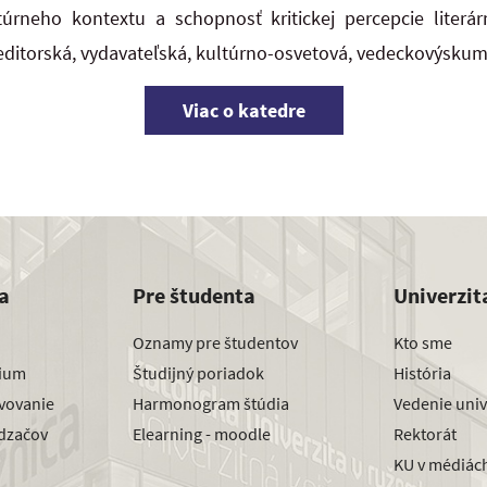
túrneho kontextu a schopnosť kritickej percepcie literár
 editorská, vydavateľská, kultúrno-osvetová, vedeckovýskum
Viac o katedre
a
Pre študenta
Univerzit
Oznamy pre študentov
Kto sme
dium
Študijný poriadok
História
avovanie
Harmonogram štúdia
Vedenie univ
dzačov
Elearning - moodle
Rektorát
KU v médiác