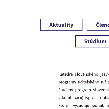
Aktuality
Člen
Štúdium
Katedra slovenského jazy
programy učiteľského (učit
študijný program slovensk
v kombinácii) typu. Ich ab
ktoré vyžadujú jednak pr