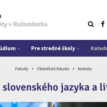
a
zity v Ružomberku
túdium
Pre stredné školy
Kated
Fakulty
Filozofická fakulta
Katedry
 slovenského jazyka a li