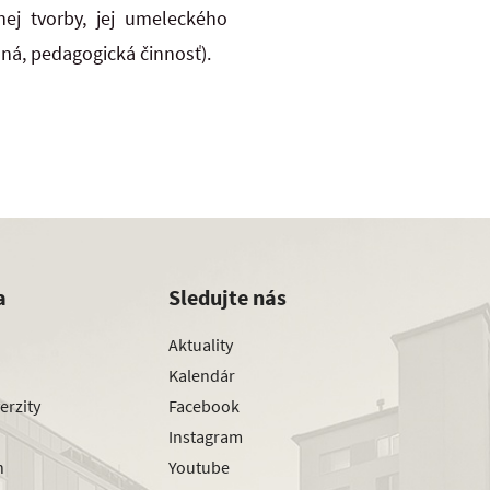
nej tvorby, jej umeleckého
ná, pedagogická činnosť).
a
Sledujte nás
Aktuality
Kalendár
erzity
Facebook
Instagram
h
Youtube