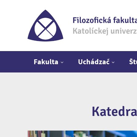
Filozofická fakult
Katolíckej univer
Hlavné menu
Fakulta
Uchádzač
Š
Katedra