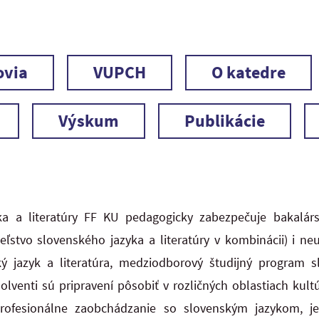
ovia
VUPCH
O katedre
Výskum
Publikácie
ka a literatúry FF KU pedagogicky zabezpečuje bakalárs
eľstvo slovenského jazyka a literatúry v kombinácii) i n
ý jazyk a literatúra, medziodborový študijný program sl
solventi sú pripravení pôsobiť v rozličných oblastiach kult
ofesionálne zaobchádzanie so slovenským jazykom, je