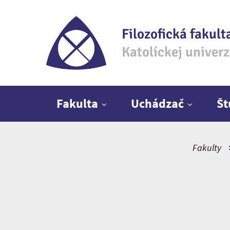
Filozofická fakult
Katolíckej univer
Hlavné menu
Fakulta
Uchádzač
Š
Fakulty