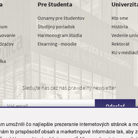
a
Pre študenta
Univerzit
Oznamy pre študentov
Kto sme
dium
Študijný poriadok
História
avovanie
Harmonogram štúdia
Vedenie univ
dzačov
Elearning - moodle
Rektorát
KU v médiác
dka
Sledujte nás cez náš pravidelný newsletter
Odoslať
 umožnili čo najlepšie prezeranie internetových stránok a mo
 nám to prispôsobiť obsah a marketingové informácie tak, aby 
26 ku.sk. Všetky práva vyhradené.
|
Ochrana osobných údajov
|
Vyhlásenie o prístupnosti