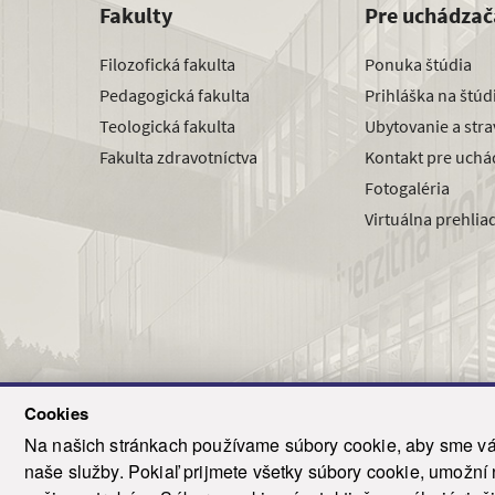
Fakulty
Pre uchádzač
Filozofická fakulta
Ponuka štúdia
Pedagogická fakulta
Prihláška na štú
Teologická fakulta
Ubytovanie a str
Fakulta zdravotníctva
Kontakt pre uchá
Fotogaléria
Virtuálna prehlia
Cookies
Na našich stránkach používame súbory cookie, aby sme vám
naše služby. Pokiaľ prijmete všetky súbory cookie, umožní
© 2021-20