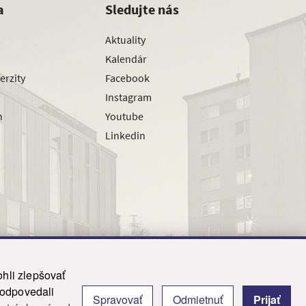
a
Sledujte nás
Aktuality
Kalendár
erzity
Facebook
Instagram
h
Youtube
Linkedin
hli zlepšovať
zodpovedali
Spravovať
Odmietnuť
Prijať
|
Admin