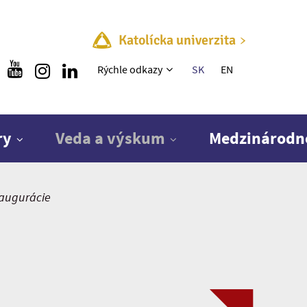
Katolícka univerzita
Rýchle menu
Rýchle odkazy
SK
EN
ry
Veda a výskum
Medzinárodn
naugurácie