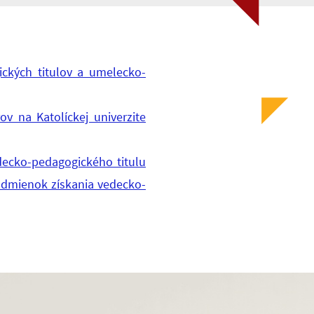
ckých titulov a umelecko-
v na Katolíckej univerzite
decko-pedagogického titulu
dmienok získania vedecko-