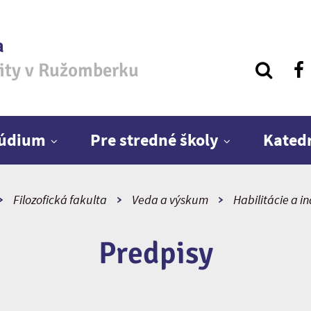
a
zity v Ružomberku
túdium
Pre stredné školy
Kated
Filozofická fakulta
Veda a výskum
Habilitácie a i
Predpisy