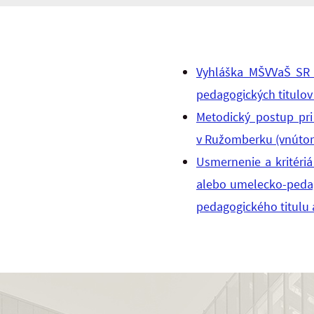
Vyhláška MŠVVaŠ SR č
pedagogických titulov
Metodický postup pri
v Ružomberku (vnútorn
Usmernenie a kritéri
alebo umelecko-pedag
pedagogického titulu