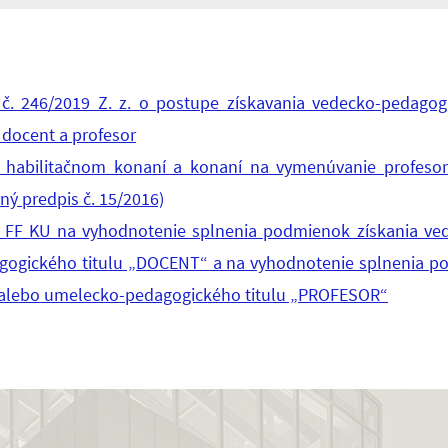
. 246/2019 Z. z. o postupe získavania vedecko-pedagogi
 docent a profesor
 habilitačnom konaní a konaní na vymenúvanie profesoro
ý predpis č. 15/2016)
á FF KU na vyhodnotenie splnenia podmienok získania ve
ogického titulu „DOCENT“ a na vyhodnotenie splnenia po
 alebo umelecko-pedagogického titulu „PROFESOR“