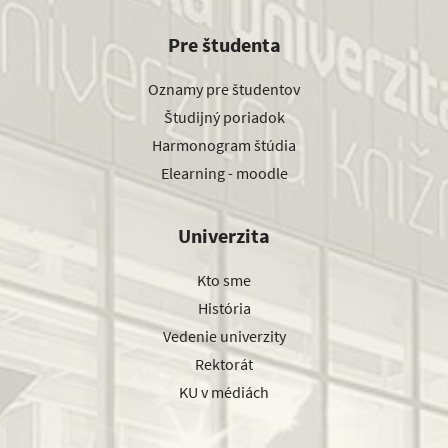
Pre študenta
Oznamy pre študentov
Študijný poriadok
Harmonogram štúdia
Elearning - moodle
Univerzita
Kto sme
História
Vedenie univerzity
Rektorát
KU v médiách