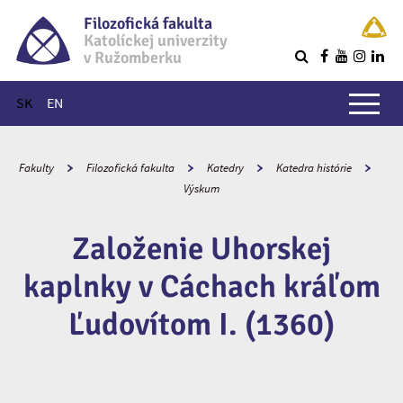
Filozofická fakulta
Katolíckej univerzity
v Ružomberku
R
Hlavné menu
SK
EN
Fakulty
Filozofická fakulta
Katedry
Katedra histórie
Výskum
Založenie Uhorskej
kaplnky v Cáchach kráľom
Ľudovítom I. (1360)