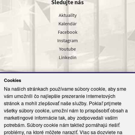
Sledujte nás
Aktuality
Kalendár
Facebook
Instagram
Youtube
Linkedin
Cookies
Sledujte nás cez náš pravidelný newsletter
Na našich stránkach používame súbory cookie, aby sme
vám umožnili čo najlepšie prezeranie internetových
stránok a mohli zlepšovať naše služby. Pokiaľ prijmete
všetky súbory cookie, umožní nám to prispôsobiť obsah a
marketingové informácie tak, aby zodpovedali vašim
Odoslať
potrebám. Súbory cookie nám taktiež pomáhajú riešiť
problémy, na ktoré môžete naraziť. Viac sa dozviete na