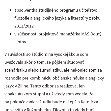
absolventka študijného programu učiteľstvo
filozofie a anglického jazyka a literatúry z roku
2011/2012
v súčasnosti projektová manažérka MAS Dolný
Liptov
V súvislosti so štúdiom na vysokej škole som
uvažovala skôr o tom, že pôjdem študovať
scenáristiku alebo žurnalistiku, ale nakoniec som sa
rozhodla pre kombináciu občianska náuka a anglický
jazyk v Žiline. Tento odbor sa realizoval len
v bakalárskom stupni a už vtedy som vedela, že
na pokračovanie v štúdiu bude najlepšia Katolícka
univerzita v Ružomberku. Filozofiu tu vtedy buď