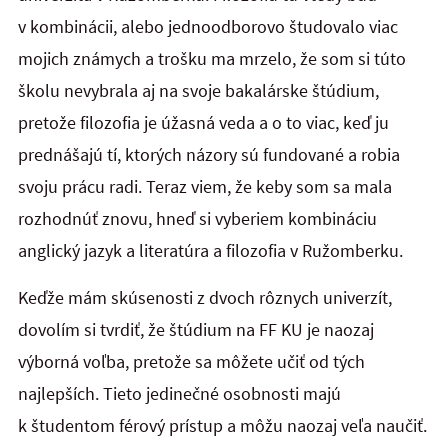
v kombinácii, alebo jednoodborovo študovalo viac
mojich známych a trošku ma mrzelo, že som si túto
školu nevybrala aj na svoje bakalárske štúdium,
pretože filozofia je úžasná veda a o to viac, keď ju
prednášajú tí, ktorých názory sú fundované a robia
svoju prácu radi. Teraz viem, že keby som sa mala
rozhodnúť znovu, hneď si vyberiem kombináciu
anglický jazyk a literatúra a filozofia v Ružomberku.
Keďže mám skúsenosti z dvoch rôznych univerzít,
dovolím si tvrdiť, že štúdium na FF KU je naozaj
výborná voľba, pretože sa môžete učiť od tých
najlepších. Tieto jedinečné osobnosti majú
k študentom férový prístup a môžu naozaj veľa naučiť.