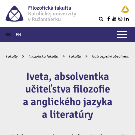
Filozofická fakulta
Katolíckej univerzity
v Ružomberku
R
Hlavné menu
SK
EN
Fakulty
Filozofická fakulta
Fakulta
Naši úspešní absolventi
Iveta, absolventka
učiteľstva filozofie
a anglického jazyka
a literatúry