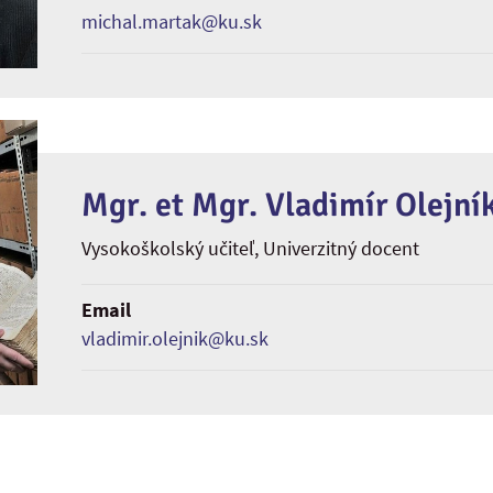
michal.martak@ku.sk
Mgr. et Mgr. Vladimír Olejní
Vysokoškolský učiteľ
, Univerzitný docent
Email
vladimir.olejnik@ku.sk