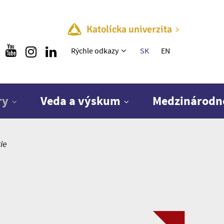
Katolícka univerzita
Rýchle menu
Rýchle odkazy
SK
EN
ry
Veda a výskum
Medzinárodn
ie