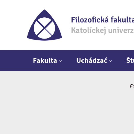
Filozofická fakult
Katolíckej univer
Hlavné menu
Fakulta
Uchádzač
Š
F