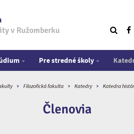
a
zity v Ružomberku
túdium
Pre stredné školy
Kated
akulty
Filozofická fakulta
Katedry
Katedra histór
Členovia