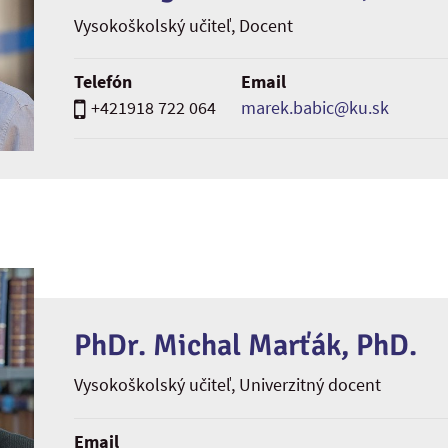
Vysokoškolský učiteľ
, Docent
Telefón
Email
+421918 722 064
marek.babic@ku.sk
PhDr. Michal Marťák, PhD.
Vysokoškolský učiteľ
, Univerzitný docent
Email