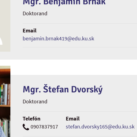
Mgr. Benjamín Brňák
Doktorand
Email
benjamin.brnak419@edu.ku.sk
Mgr. Štefan Dvorský
Doktorand
Telefón
Email
0907837917
stefan.dvorsky165@edu.ku.sk