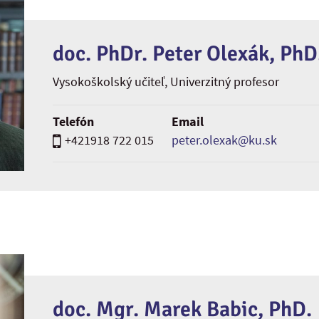
doc. PhDr. Peter Olexák, PhD
Vysokoškolský učiteľ
, Univerzitný profesor
Telefón
Email
+421918 722 015
peter.olexak@ku.sk
doc. Mgr. Marek Babic, PhD.