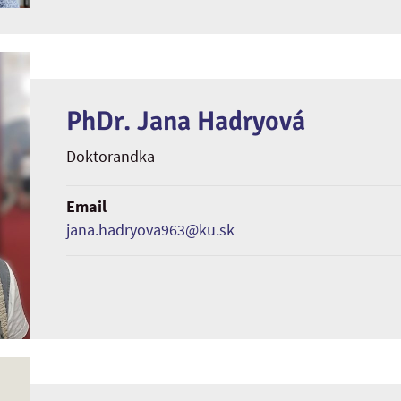
PhDr. Jana Hadryová
Doktorandka
Email
jana.hadryova963@ku.sk