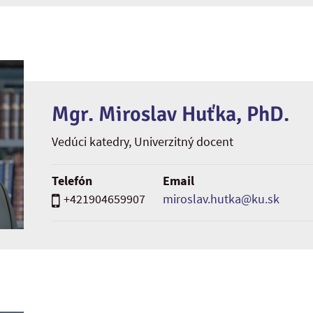
Mgr. Miroslav Huťka, PhD.
Vedúci katedry
, Univerzitný docent
Telefón
Email
+421904659907
miroslav.hutka@ku.sk