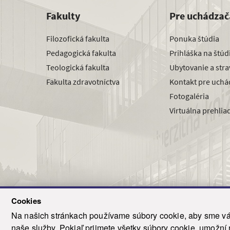
Fakulty
Pre uchádzač
Filozofická fakulta
Ponuka štúdia
Pedagogická fakulta
Prihláška na štú
Teologická fakulta
Ubytovanie a str
Fakulta zdravotníctva
Kontakt pre uchá
Fotogaléria
Virtuálna prehlia
Cookies
Na našich stránkach používame súbory cookie, aby sme vám
naše služby. Pokiaľ prijmete všetky súbory cookie, umožní