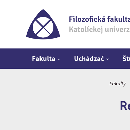
Filozofická fakult
Katolíckej univer
Hlavné menu
Fakulta
Uchádzač
Š
Fakulty
R