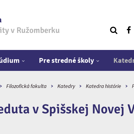
a
zity v Ružomberku
túdium
Pre stredné školy
Kated
Filozofická fakulta
Katedry
Katedra histórie
eduta v Spišskej Novej V