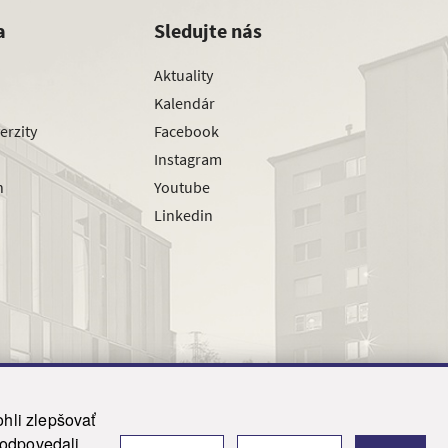
a
Sledujte nás
Aktuality
Kalendár
erzity
Facebook
Instagram
h
Youtube
Linkedin
hli zlepšovať
zodpovedali