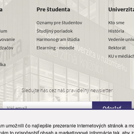
a
Pre študenta
Univerzit
Oznamy pre študentov
Kto sme
dium
Študijný poriadok
História
avovanie
Harmonogram štúdia
Vedenie univ
dzačov
Elearning - moodle
Rektorát
KU v médiác
dka
Sledujte nás cez náš pravidelný newsletter
Odoslať
 umožnili čo najlepšie prezeranie internetových stránok a mo
 nám to prispôsobiť obsah a marketingové informácie tak, aby 