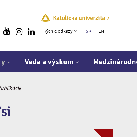
Katolícka univerzita
Rýchle menu
Rýchle odkazy
SK
EN
ry
Veda a výskum
Medzinárodn
Publikácie
si