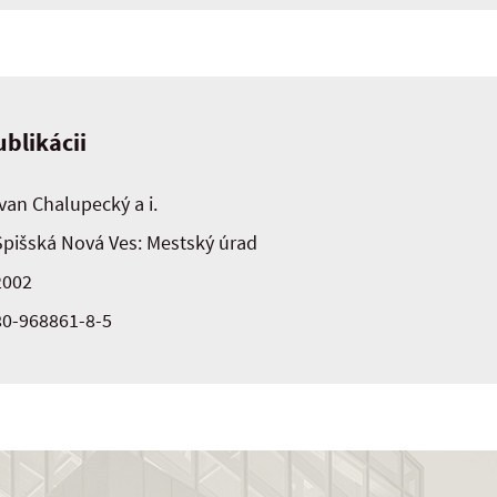
blikácii
Ivan Chalupecký a i.
Spišská Nová Ves: Mestský úrad
2002
80-968861-8-5