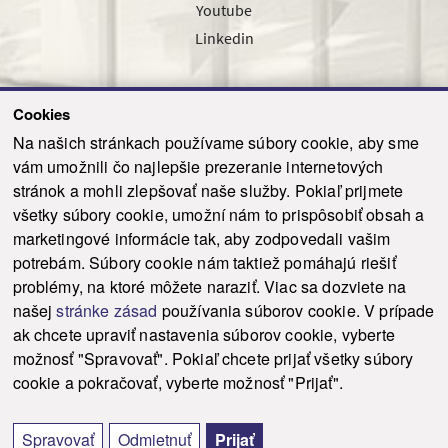
Youtube
Linkedin
Cookies
Sledujte nás cez náš pravidelný newsletter
Na našich stránkach používame súbory cookie, aby sme
vám umožnili čo najlepšie prezeranie internetových
stránok a mohli zlepšovať naše služby. Pokiaľ prijmete
všetky súbory cookie, umožní nám to prispôsobiť obsah a
marketingové informácie tak, aby zodpovedali vašim
Odoslať
potrebám. Súbory cookie nám taktiež pomáhajú riešiť
problémy, na ktoré môžete naraziť. Viac sa dozviete na
našej
stránke zásad
používania súborov cookie. V prípade
© 2021-2026 ku.sk. Všetky práva vyhradené.
|
Ochrana osobných údajov
|
ak chcete upraviť nastavenia súborov cookie, vyberte
Vyhlásenie o prístupnosti
|
Admin
možnosť "Spravovať". Pokiaľ chcete prijať všetky súbory
This site is protected by reCAPTCHA and the Google
Privacy Policy
and
Terms of
cookie a pokračovať, vyberte možnosť "Prijať".
Service
apply.
Tvorba stránky WebCreators.sk
|
Webhosting
-
HostCreators
Spravovať
Odmietnuť
Prijať