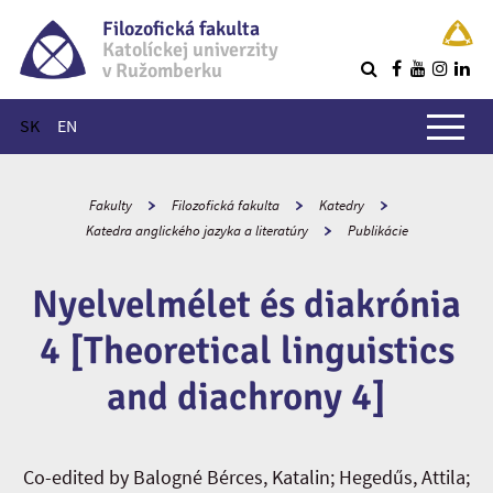
Filozofická fakulta
Katolíckej univerzity
v Ružomberku
R
Hlavné menu
SK
EN
Fakulty
Filozofická fakulta
Katedry
Katedra anglického jazyka a literatúry
Publikácie
Nyelvelmélet és diakrónia
4 [Theoretical linguistics
and diachrony 4]
Co-edited by Balogné Bérces, Katalin; Hegedűs, Attila;