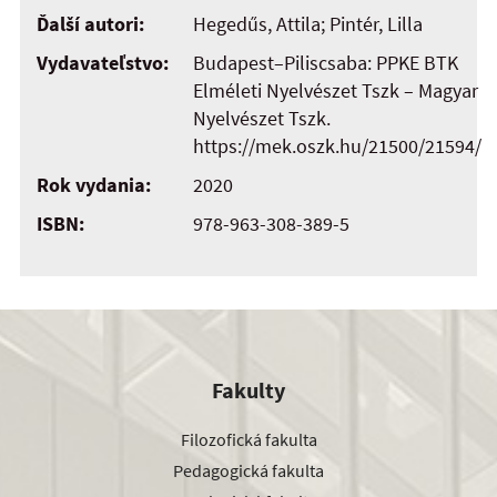
Ďalší autori:
Hegedűs, Attila; Pintér, Lilla
Vydavateľstvo:
Budapest–Piliscsaba: PPKE BTK
Elméleti Nyelvészet Tszk – Magyar
Nyelvészet Tszk.
https://mek.oszk.hu/21500/21594/
Rok vydania:
2020
ISBN:
978-963-308-389-5
Fakulty
Filozofická fakulta
Pedagogická fakulta